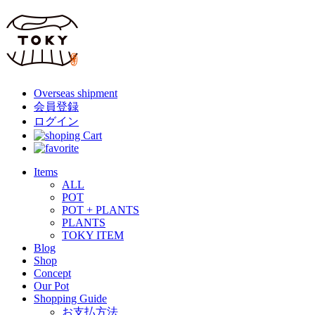
Overseas shipment
会員登録
ログイン
Items
ALL
POT
POT + PLANTS
PLANTS
TOKY ITEM
Blog
Shop
Concept
Our Pot
Shopping Guide
お支払方法