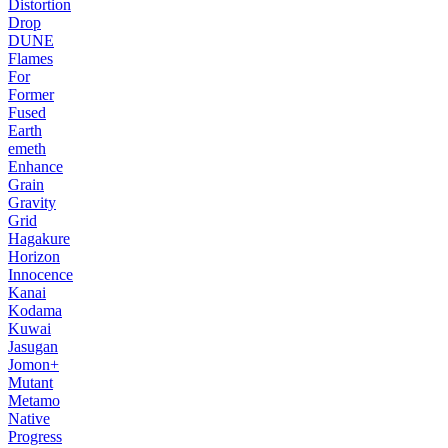
Distortion
Drop
DUNE
Flames
For
Former
Fused
Earth
emeth
Enhance
Grain
Gravity
Grid
Hagakure
Horizon
Innocence
Kanai
Kodama
Kuwai
Jasugan
Jomon+
Mutant
Metamo
Native
Progress