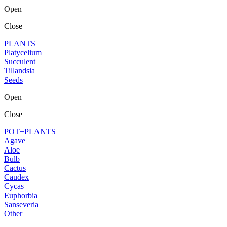
Open
Close
PLANTS
Platycelium
Succulent
Tillandsia
Seeds
Open
Close
POT+PLANTS
Agave
Aloe
Bulb
Cactus
Caudex
Cycas
Euphorbia
Sanseveria
Other