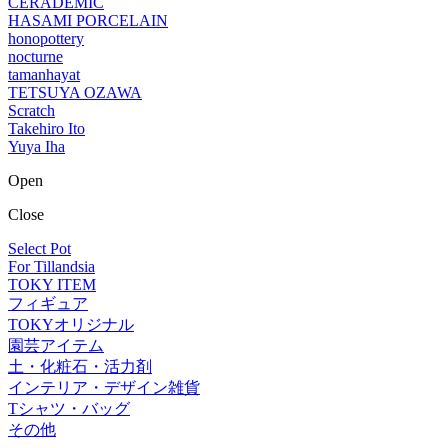
CERADEMIC
HASAMI PORCELAIN
honopottery
nocturne
tamanhayat
TETSUYA OZAWA
Scratch
Takehiro Ito
Yuya Iha
Open
Close
Select Pot
For Tillandsia
TOKY ITEM
フィギュア
TOKYオリジナル
園芸アイテム
土・化粧石・活力剤
インテリア・デザイン雑貨
Tシャツ・バッグ
その他