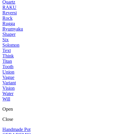
Quartz
RAKU
Reversi
Rock
Rugga
Ryumyaku
Shaper
Six
Solomon
Text
Think
Titan
Tooth
Union
Vague
Variant
Vision
Water
Will
Open
Close
Handmade Pot