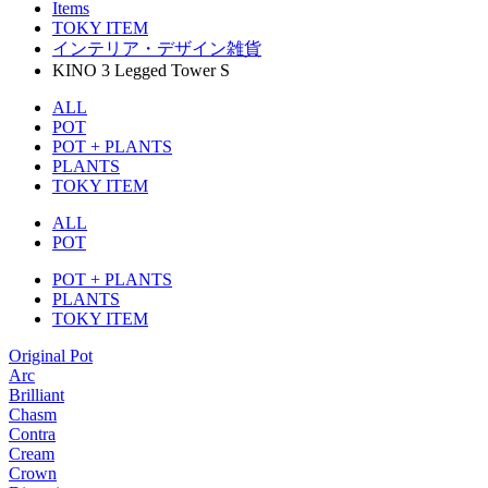
Items
TOKY ITEM
インテリア・デザイン雑貨
KINO 3 Legged Tower S
ALL
POT
POT + PLANTS
PLANTS
TOKY ITEM
ALL
POT
POT + PLANTS
PLANTS
TOKY ITEM
Original Pot
Arc
Brilliant
Chasm
Contra
Cream
Crown