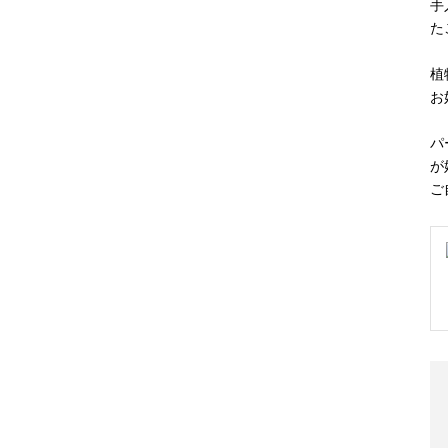
手
た
植
お
パ
が
ご