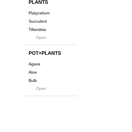
Innocence
PLANTS
Tシャツ・バッグ
Kanai
Platycelium
その他
Kodama
Succulent
Kuwai
Tillandsia
Jasugan
Open
Seeds
Jomon+
Mutant
POT+PLANTS
Metamo
Agave
Native
Aloe
Progress
Bulb
Quartz
Open
Cactus
RAKU
Caudex
Reversi
Cycas
Rock
Euphorbia
Rugga
Sanseveria
Ryumyaku
Other