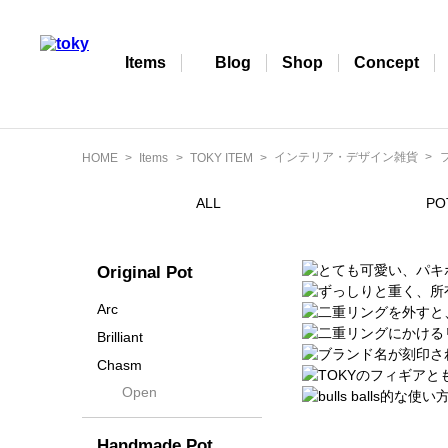
Items
Blog
Shop
Concept
インテリア・デザイン雑貨
HOME
Items
TOKY ITEM
ALL
PO
Original Pot
Arc
Brilliant
Chasm
Open
Contra
Cream
Handmade Pot