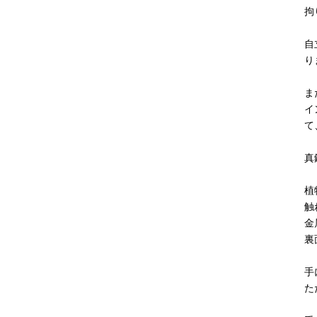
拘
自
り
ま
イ
て
真
植
触
金
裏
手
た