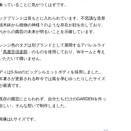
象っていることに気がつくはずです。
ックプリントは首もとに入れられています。不思議な造形
植木鉢から植物の神様？のような存在が顔を出しており、
れからの園芸の未来が明るいことを示唆しています。
レンジ色のタグは別ブランドとして展開するアパレルライ
「
馬鹿舌倶楽部
」のものを使用しており、Wネームと考え
いただいて構いません。
ディは5.6ozのビッグシルエットボディを採用しました。
年暑さが更新される昨今では風を孕むゆったりしたサイズ
が最適です。
既存の園芸にとらわれず、自分たちだけのGARDENを作っ
欲しい」そんな想いで制作しました。
画像はLサイズです。