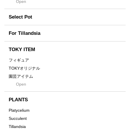
Flames
Open
nocturne
For
tamanhayat
Former
Select Pot
TETSUYA OZAWA
Fused
Scratch
Earth
For Tillandsia
Takehiro Ito
emeth
Yuya Iha
Enhance
TOKY ITEM
Grain
フィギュア
Gravity
TOKYオリジナル
Grid
園芸アイテム
Hagakure
Open
土・化粧石・活力剤
Horizon
インテリア・デザイン雑貨
Innocence
PLANTS
Tシャツ・バッグ
Kanai
その他
Platycelium
Kodama
Succulent
Kuwai
Tillandsia