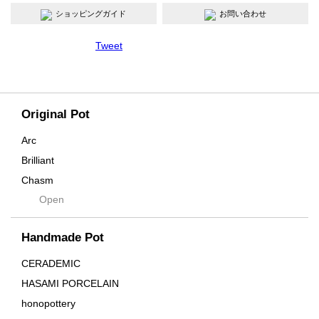
ショッピングガイド
お問い合わせ
Tweet
Original Pot
Arc
Brilliant
Chasm
Open
Contra
Cream
Handmade Pot
Crown
Distortion
CERADEMIC
Drop
HASAMI PORCELAIN
DUNE
honopottery