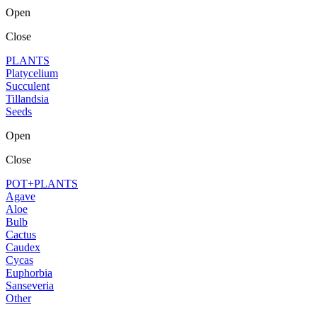
Open
Close
PLANTS
Platycelium
Succulent
Tillandsia
Seeds
Open
Close
POT+PLANTS
Agave
Aloe
Bulb
Cactus
Caudex
Cycas
Euphorbia
Sanseveria
Other