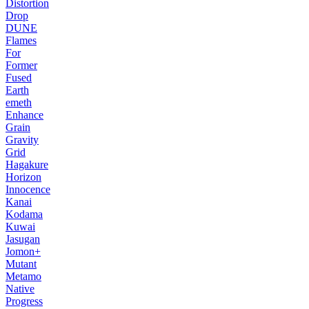
Distortion
Drop
DUNE
Flames
For
Former
Fused
Earth
emeth
Enhance
Grain
Gravity
Grid
Hagakure
Horizon
Innocence
Kanai
Kodama
Kuwai
Jasugan
Jomon+
Mutant
Metamo
Native
Progress