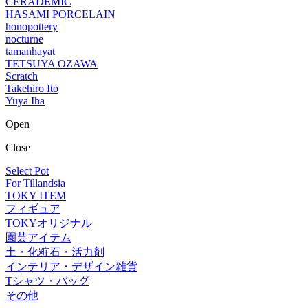
CERADEMIC
HASAMI PORCELAIN
honopottery
nocturne
tamanhayat
TETSUYA OZAWA
Scratch
Takehiro Ito
Yuya Iha
Open
Close
Select Pot
For Tillandsia
TOKY ITEM
フィギュア
TOKYオリジナル
園芸アイテム
土・化粧石・活力剤
インテリア・デザイン雑貨
Tシャツ・バッグ
その他