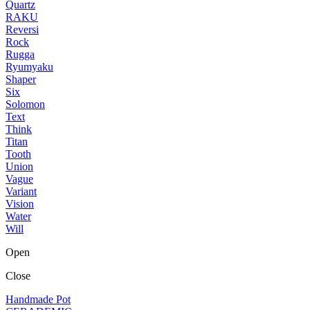
Quartz
RAKU
Reversi
Rock
Rugga
Ryumyaku
Shaper
Six
Solomon
Text
Think
Titan
Tooth
Union
Vague
Variant
Vision
Water
Will
Open
Close
Handmade Pot