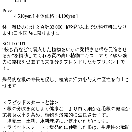
125ml
Price
4,510yen
[ 本体価格 : 4,100yen ]
鉢・雑貨のご注文合計33,000円(税込)以上で送料無料になり
ます(日本国内に限ります)。
SOLD OUT
“抜き苗などで購入した植物をいかに発根させ根を促進させ
るか”を補助してくれる質の高い植物エキス、アミノ酸や強
力に発根を促進する栄養分をブレンドしたサプリメントで
す。
爆発的な根の伸長を促し、植物に活力を与え生産性を向上さ
せます。
＜ラピッドスタートとは＞
・根の分岐を促しより健康な、より白く細かな毛根の発達が
栄養吸収率を高め、植物を爆発的に生長させます。
・培養土、土耕、水耕栽培にご使用いただけます。
・ラピットスタートで爆発的に伸張した根は、生産性の飛躍