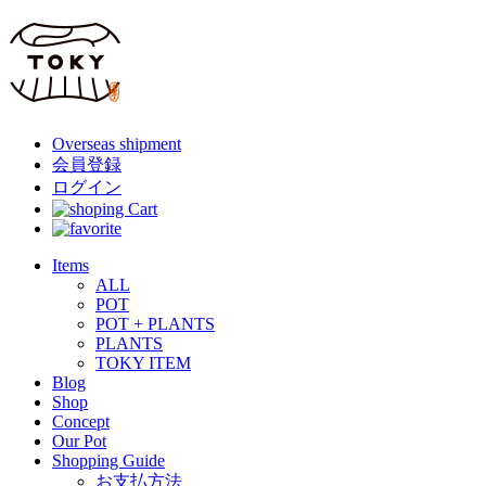
Overseas shipment
会員登録
ログイン
Items
ALL
POT
POT + PLANTS
PLANTS
TOKY ITEM
Blog
Shop
Concept
Our Pot
Shopping Guide
お支払方法