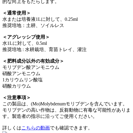
的な向上をもたらします。
＜通常使用＞
水または培養液1Lに対して、0.25ml
推奨培地：土耕、ソイルレス
＜アグレッシブ使用＞
水1Lに対して、0.5ml
推奨培地 : 水耕栽培、育苗トレイ、灌注
＜肥料成分以外の有効成分＞
モリブデン酸アンモニウム
硝酸アンモニウム
1カリウムリン酸塩
硝酸カリウム
＜注意事項＞
この製品は、(Mo)Molybdenumモリブデンを含んでいます。
モリブデンの高い作物は、反芻動物に有毒な可能性がありま
す。製造者の指示に沿ってご使用ください。
詳しくは
こちらの動画
でも確認できます。