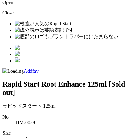
Open
Close
Addfav
Rapid Start Root Enhance 125ml
[Sold
out]
ラピッドスタート 125ml
No
TIM-0029
Size