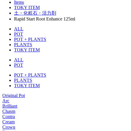
Items
TOKY ITEM
土・化粧石・活力剤
Rapid Start Root Enhance 125ml
ALL
POT
POT + PLANTS
PLANTS
TOKY ITEM
ALL
POT
POT + PLANTS
PLANTS
TOKY ITEM
Original Pot
Arc
Brilliant
Chasm
Contra
Cream
Crown