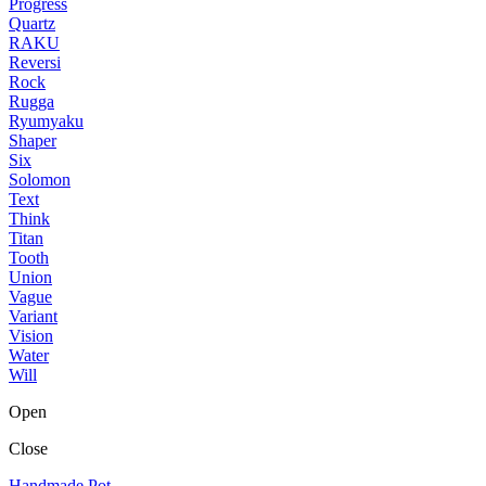
Progress
Quartz
RAKU
Reversi
Rock
Rugga
Ryumyaku
Shaper
Six
Solomon
Text
Think
Titan
Tooth
Union
Vague
Variant
Vision
Water
Will
Open
Close
Handmade Pot