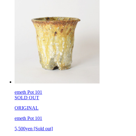
emeth Pot 101
SOLD OUT
ORIGINAL
emeth Pot 101
5,500yen
[Sold out]