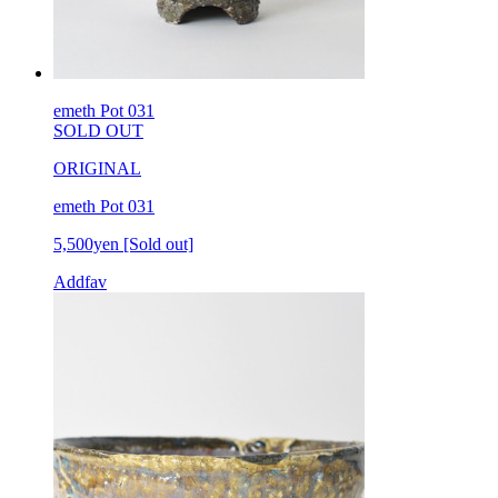
emeth Pot 031
SOLD OUT
ORIGINAL
emeth Pot 031
5,500yen
[Sold out]
Addfav