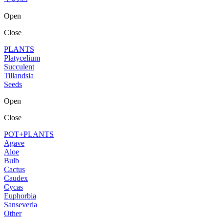
Open
Close
PLANTS
Platycelium
Succulent
Tillandsia
Seeds
Open
Close
POT+PLANTS
Agave
Aloe
Bulb
Cactus
Caudex
Cycas
Euphorbia
Sanseveria
Other