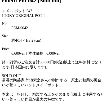
emeth Pot 042
[Sold out]
エメス ポット 042
[ TOKY ORIGINAL POT ]
No
PEM-0042
Size
約Φ14 × H8.2 (cm)
Price
6,600yen
[ 本体価格 : 6,000yen ]
鉢・雑貨のご注文合計33,000円(税込)以上で送料無料になり
ます(日本国内に限ります)。
SOLD OUT
常滑の陶芸家 外池素之さんの制作する、原土と釉薬の風合
いが荒々しいハンドメイドポット。
本来は、粉砕し、精製する土をそのまま化粧土に使用すると
いう荒々しい作風が最大の特徴です。