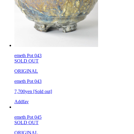
emeth Pot 043
SOLD OUT
ORIGINAL
emeth Pot 043
7,700yen
[Sold out]
Addfav
emeth Pot 045
SOLD OUT
ORIGINAL