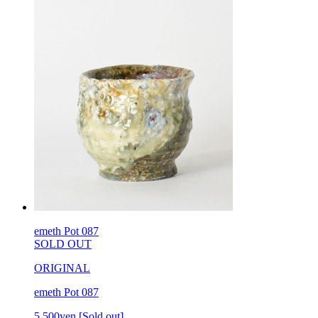
emeth Pot 087
SOLD OUT
ORIGINAL
emeth Pot 087
5,500yen
[Sold out]