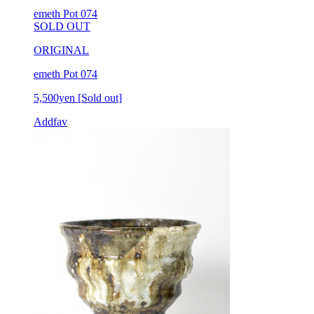
emeth Pot 074
SOLD OUT
ORIGINAL
emeth Pot 074
5,500yen
[Sold out]
Addfav