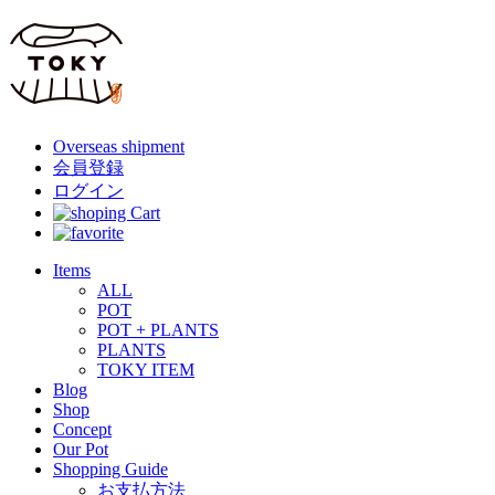
Overseas shipment
会員登録
ログイン
Items
ALL
POT
POT + PLANTS
PLANTS
TOKY ITEM
Blog
Shop
Concept
Our Pot
Shopping Guide
お支払方法