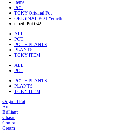
Items
POT
TOKY Original Pot
ORIGINAL POT “emeth”
emeth Pot 042
ALL
POT
POT + PLANTS
PLANTS
TOKY ITEM
ALL
POT
POT + PLANTS
PLANTS
TOKY ITEM
Original Pot
Arc
Brilliant
Chasm
Contra
Cream