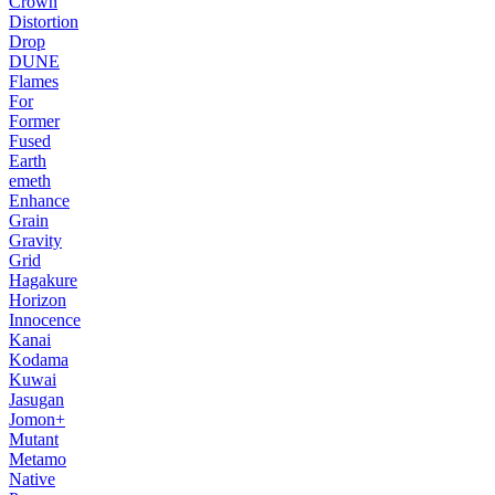
Crown
Distortion
Drop
DUNE
Flames
For
Former
Fused
Earth
emeth
Enhance
Grain
Gravity
Grid
Hagakure
Horizon
Innocence
Kanai
Kodama
Kuwai
Jasugan
Jomon+
Mutant
Metamo
Native