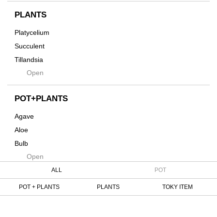
インテリア・デザイン雑貨
Innocence
PLANTS
Tシャツ・バッグ
Kanai
その他
Platycelium
Kodama
Succulent
Kuwai
Tillandsia
Jasugan
Open
Seeds
Jomon+
Mutant
POT+PLANTS
Metamo
Agave
Native
Aloe
Progress
Bulb
Quartz
Open
Cactus
RAKU
Caudex
ALL
POT
Reversi
Cycas
POT + PLANTS
PLANTS
TOKY ITEM
Rock
Euphorbia
Rugga
Tweet
Sanseveria
Ryumyaku