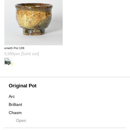
SOLD OUT
emeth Pot 108
5,500yen
[Sold out]
Original Pot
Arc
Brilliant
Chasm
Open
Contra
Cream