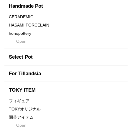
Handmade Pot
Crown
Distortion
CERADEMIC
Drop
HASAMI PORCELAIN
DUNE
honopottery
Flames
Open
nocturne
For
tamanhayat
Former
Select Pot
TETSUYA OZAWA
Fused
Scratch
Earth
For Tillandsia
Takehiro Ito
emeth
Yuya Iha
Enhance
TOKY ITEM
Grain
フィギュア
Gravity
TOKYオリジナル
Grid
園芸アイテム
Hagakure
Open
土・化粧石・活力剤
Horizon