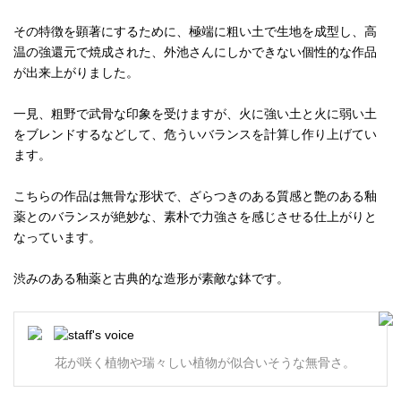
その特徴を顕著にするために、極端に粗い土で生地を成型し、高
温の強還元で焼成された、外池さんにしかできない個性的な作品
が出来上がりました。
一見、粗野で武骨な印象を受けますが、火に強い土と火に弱い土
をブレンドするなどして、危ういバランスを計算し作り上げてい
ます。
こちらの作品は無骨な形状で、ざらつきのある質感と艶のある釉
薬とのバランスが絶妙な、素朴で力強さを感じさせる仕上がりと
なっています。
渋みのある釉薬と古典的な造形が素敵な鉢です。
花が咲く植物や瑞々しい植物が似合いそうな無骨さ。