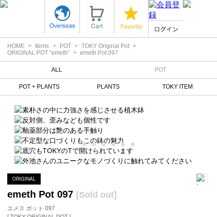
HOME
Items
POT
TOKY Original Pot
ORIGINAL POT “emeth”
emeth Pot 097
ALL
POT
POT + PLANTS
PLANTS
TOKY ITEM
ORIGINAL
emeth Pot 097
[Sold out]
エメス ポット 097