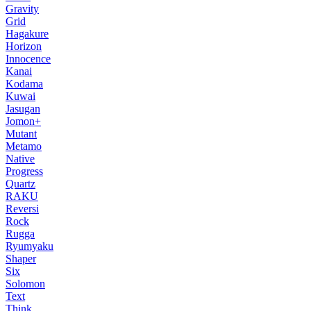
Gravity
Grid
Hagakure
Horizon
Innocence
Kanai
Kodama
Kuwai
Jasugan
Jomon+
Mutant
Metamo
Native
Progress
Quartz
RAKU
Reversi
Rock
Rugga
Ryumyaku
Shaper
Six
Solomon
Text
Think