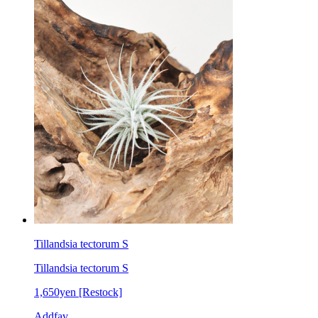
Tillandsia tectorum S
Tillandsia tectorum S
1,650yen
[Restock]
Addfav