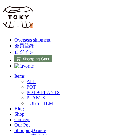
Overseas shipment
会員登録
ログイン
Items
ALL
POT
POT + PLANTS
PLANTS
TOKY ITEM
Blog
Shop
Concept
Our Pot
Shopping Guide