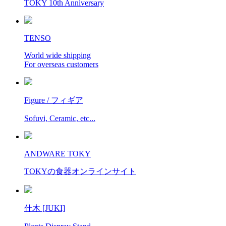
TOKY 10th Anniversary
TENSO
World wide shipping
For overseas customers
Figure / フィギア
Sofuvi, Ceramic, etc...
ANDWARE TOKY
TOKYの食器オンラインサイト
什木 [JUKI]