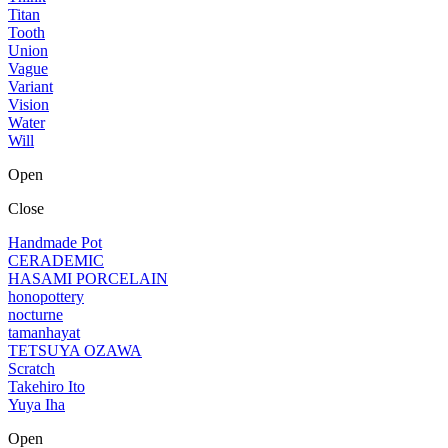
Titan
Tooth
Union
Vague
Variant
Vision
Water
Will
Open
Close
Handmade Pot
CERADEMIC
HASAMI PORCELAIN
honopottery
nocturne
tamanhayat
TETSUYA OZAWA
Scratch
Takehiro Ito
Yuya Iha
Open