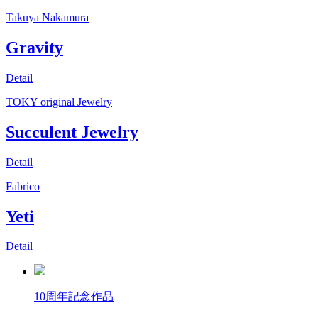
Takuya Nakamura
Gravity
Detail
TOKY original Jewelry
Succulent Jewelry
Detail
Fabrico
Yeti
Detail
10周年記念作品