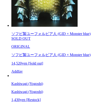
ソフビ製ユーフォルビア人 (GID × Monster blue)
SOLD OUT
ORIGINAL
ソフビ製ユーフォルビア人 (GID × Monster blue)
14,520yen
[Sold out]
Addfav
Kashiwagi (Yogoshi)
Kashiwagi (Yogoshi)
1,430yen
[Restock]