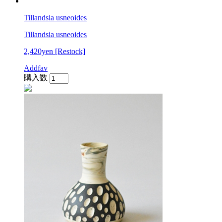
Tillandsia usneoides
Tillandsia usneoides
2,420yen
[Restock]
Addfav
購入数