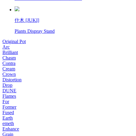
什木 [JUKI]
Plants Dispray Stand
Original Pot
Arc
Brilliant
Chasm
Contra
Cream
Crown
Distortion
Drop
DUNE
Flames
For
Former
Fused
Earth
emeth
Enhance
Grain