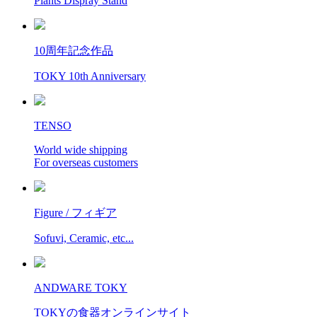
Plants Dispray Stand
10周年記念作品
TOKY 10th Anniversary
TENSO
World wide shipping
For overseas customers
Figure / フィギア
Sofuvi, Ceramic, etc...
ANDWARE TOKY
TOKYの食器オンラインサイト