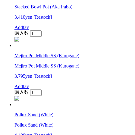
Stacked Bowl Pot (Aka Irabo)
3,410yen
[Restock]
Addfav
購入数
Mejiro Pot Middle SS (Kurogane)
Mejiro Pot Middle SS (Kurogane)
3,795yen
[Restock]
Addfav
購入数
Pollux Sand (White)
Pollux Sand (White)