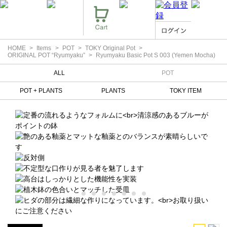
HOME
Items
POT
TOKY Original Pot
ORIGINAL POT “Ryumyaku”
Ryumyaku Basic Pot S 003 (Yemen Mocha)
ALL
POT
POT + PLANTS
PLANTS
TOKY ITEM