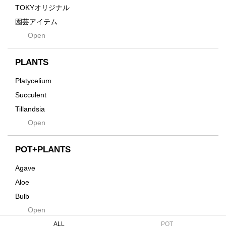
Gravity
TOKYオリジナル
Grid
園芸アイテム
Hagakure
Open
土・化粧石・活力剤
Horizon
インテリア・デザイン雑貨
Innocence
PLANTS
Tシャツ・バッグ
Kanai
その他
Platycelium
Kodama
Succulent
Kuwai
Tillandsia
Jasugan
Open
Seeds
Jomon+
Mutant
POT+PLANTS
Metamo
Agave
Native
Aloe
Progress
Bulb
Quartz
Open
Cactus
RAKU
Caudex
ALL
POT