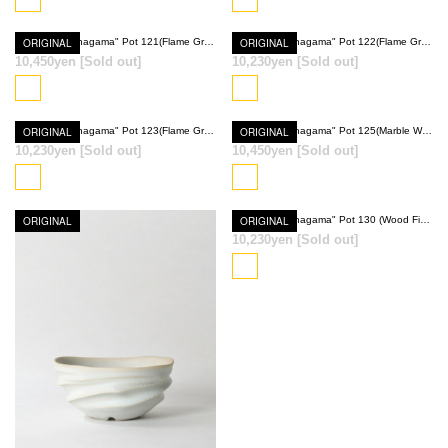
ORIGINAL
Ryumyaku "Anagama" Pot 121(Flame Gray)
ORIGINAL
Ryumyaku "Anagama" Pot 122(Flame Gray)
10,450yen
[Sold out]
10,230yen
[Sold out]
SOLD OUT
SOLD OUT
ORIGINAL
Ryumyaku "Anagama" Pot 123(Flame Gray)
ORIGINAL
Ryumyaku "Anagama" Pot 125(Marble White)
10,230yen
[Sold out]
10,450yen
[Sold out]
SOLD OUT
SOLD OUT
ORIGINAL
ORIGINAL
Ryumyaku "Anagama" Pot 130 (Wood Fired Red)
10,230yen
[Sold out]
SOLD OUT
SOLD OUT