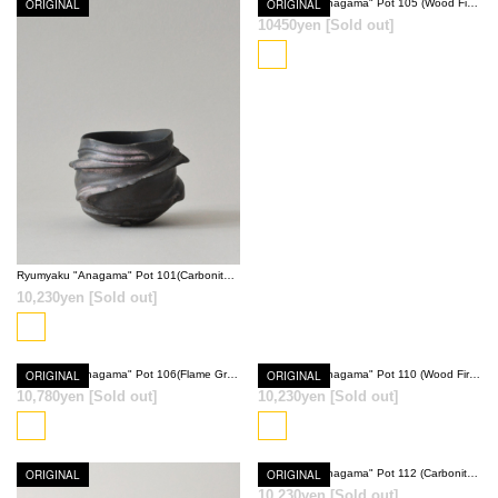
ORIGINAL
ORIGINAL
Ryumyaku "Anagama" Pot 105 (Wood Fired Red)
10450yen
[Sold out]
SOLD OUT
SOLD OUT
Ryumyaku "Anagama" Pot 101(Carbonite Black)
10,230yen
[Sold out]
ORIGINAL
Ryumyaku "Anagama" Pot 106(Flame Gray)
ORIGINAL
Ryumyaku "Anagama" Pot 110 (Wood Fired Red)
10,780yen
[Sold out]
10,230yen
[Sold out]
SOLD OUT
SOLD OUT
ORIGINAL
ORIGINAL
Ryumyaku "Anagama" Pot 112 (Carbonite Brown)
10,230yen
[Sold out]