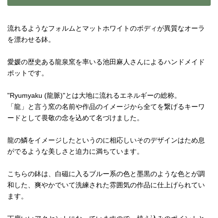
流れるようなフォルムとマットホワイトのボディが異質なオーラ
を漂わせる鉢。
愛媛の歴史ある龍泉窯を率いる池田麻人さんによるハンドメイド
ポットです。
"Ryumyaku (龍脈)"とは大地に流れるエネルギーの総称。
「龍」と言う窯の名前や作品のイメージから全てを繋げるキーワ
ードとして畏敬の念を込めて名づけました。
龍の鱗をイメージしたというのに相応しいそのデザインはため息
がでるような美しさと迫力に満ちています。
こちらの鉢は、白磁に入るブルー系の色と墨黒のような色とが調
和した、爽やかでいて洗練された雰囲気の作品に仕上げられてい
ます。