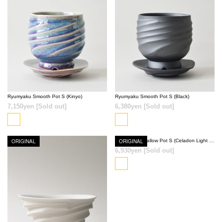
SOLD OUT
SOLD OUT
Ryumyaku Smooth Pot S (Kinyo)
Ryumyaku Smooth Pot S (Black)
7,150yen
[Sold out]
6,380yen
[Sold out]
ORIGINAL
ORIGINAL
Ryumyaku Shallow Pot S (Celadon Light Blue)
6,930yen
[Sold out]
SOLD OUT
SOLD OUT