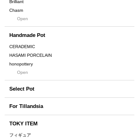
Brilliant
Chasm
Open
Contra
Cream
Handmade Pot
Crown
Distortion
CERADEMIC
Drop
HASAMI PORCELAIN
DUNE
honopottery
Flames
Open
nocturne
For
tamanhayat
Former
Select Pot
TETSUYA OZAWA
Fused
Scratch
Earth
For Tillandsia
Takehiro Ito
emeth
Yuya Iha
Enhance
TOKY ITEM
Grain
フィギュア