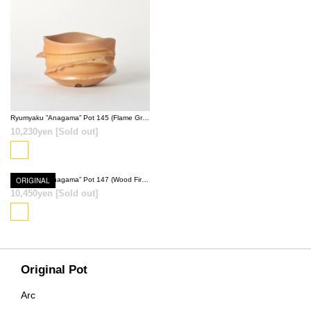
SOLD OUT
Ryumyaku ”Anagama” Pot 145 (Flame Gray)
10,230yen
[Sold out]
ORIGINAL
Ryumyaku ”Anagama” Pot 147 (Wood Fired Red)
10,450yen
[Sold out]
SOLD OUT
Original Pot
Arc