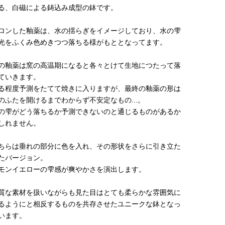
る、白磁による鋳込み成型の鉢です。
ロンした釉薬は、水の揺らぎをイメージしており、水の雫
光をふくみ色めきつつ落ちる様がもととなってます。
の釉薬は窯の高温期になると各々とけて生地につたって落
ていきます。
る程度予測をたてて焼きに入りますが、最終の釉薬の形は
のふたを開けるまでわからず不安定なもの...。
の雫がどう落ちるか予測できないのと通じるものがあるか
しれません。
ちらは垂れの部分に色を入れ、その形状をさらに引き立た
たバージョン。
モンイエローの雫感が爽やかさを演出します。
質な素材を扱いながらも見た目はとても柔らかな雰囲気に
るようにと相反するものを共存させたユニークな鉢となっ
います。