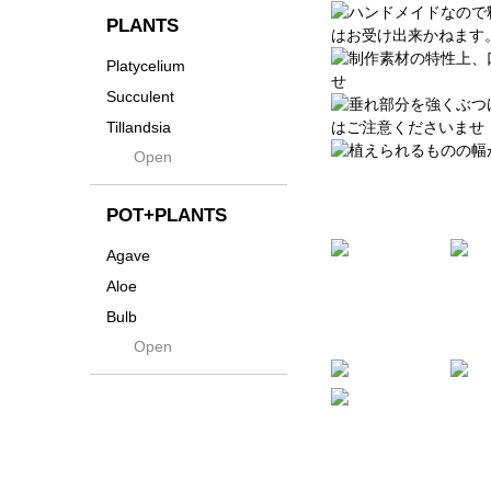
貨
Innocence
PLANTS
Tシャツ・バッグ
Kanai
Platycelium
その他
Kodama
Succulent
Kuwai
Tillandsia
Jasugan
Open
Seeds
Jomon+
Mutant
POT+PLANTS
Metamo
Agave
Native
Aloe
Progress
Bulb
Quartz
Open
Cactus
RAKU
Caudex
Reversi
Cycas
Rock
Euphorbia
Rugga
Sanseveria
Ryumyaku