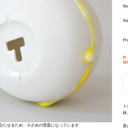
No
Si
Pr
鉢
国
ト
鉢
富