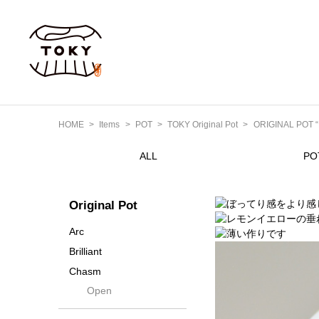
HOME
Items
POT
TOKY Original Pot
ORIGINAL POT “
ALL
PO
Original Pot
Arc
Brilliant
Chasm
Open
Contra
Cream