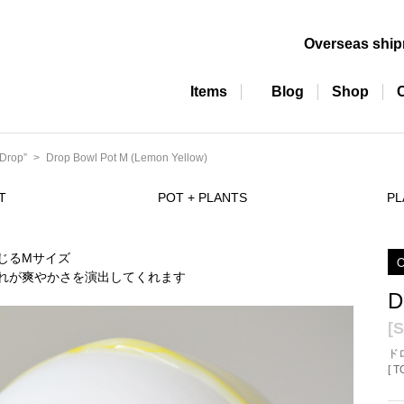
Overseas shi
Items
Blog
Shop
Drop”
Drop Bowl Pot M (Lemon Yellow)
T
POT + PLANTS
PL
O
D
[S
ド
[ 