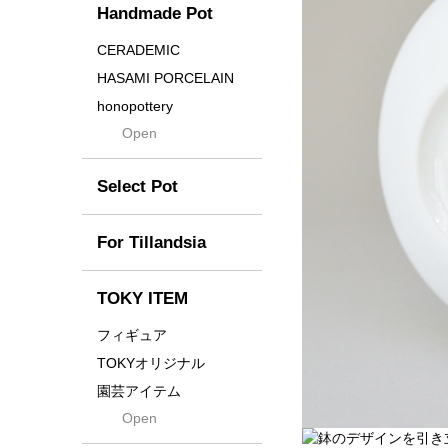
Handmade Pot
Crown
Distortion
CERADEMIC
Drop
HASAMI PORCELAIN
DUNE
honopottery
Flames
Open
nocturne
For
tamanhayat
Former
Select Pot
TETSUYA OZAWA
Fused
Scratch
Earth
For Tillandsia
Takehiro Ito
emeth
Yuya Iha
Enhance
TOKY ITEM
Grain
フィギュア
Gravity
TOKYオリジナル
Grid
園芸アイテム
Hagakure
Open
土・化粧石・活力剤
Horizon
インテリア・デザイン雑