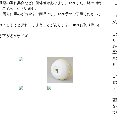
い
ト
が
こ
ち
あ
窯
水
も
こ
せ
レ
硬
な
て