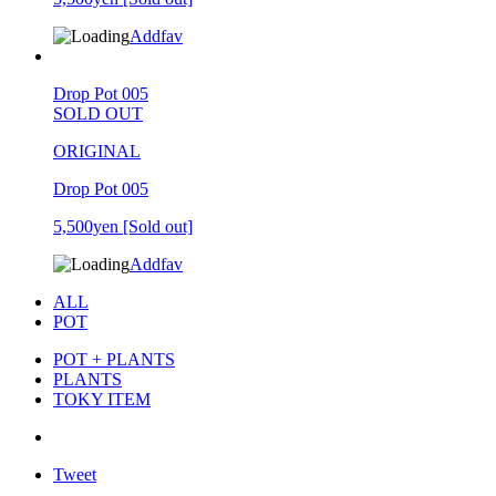
Addfav
Drop Pot 005
SOLD OUT
ORIGINAL
Drop Pot 005
5,500yen
[Sold out]
Addfav
ALL
POT
POT + PLANTS
PLANTS
TOKY ITEM
Tweet