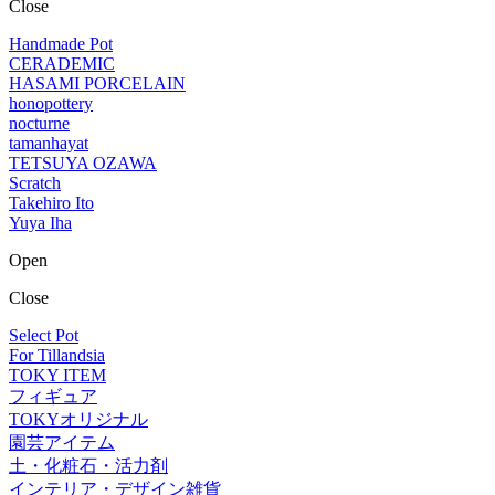
Close
Handmade Pot
CERADEMIC
HASAMI PORCELAIN
honopottery
nocturne
tamanhayat
TETSUYA OZAWA
Scratch
Takehiro Ito
Yuya Iha
Open
Close
Select Pot
For Tillandsia
TOKY ITEM
フィギュア
TOKYオリジナル
園芸アイテム
土・化粧石・活力剤
インテリア・デザイン雑貨