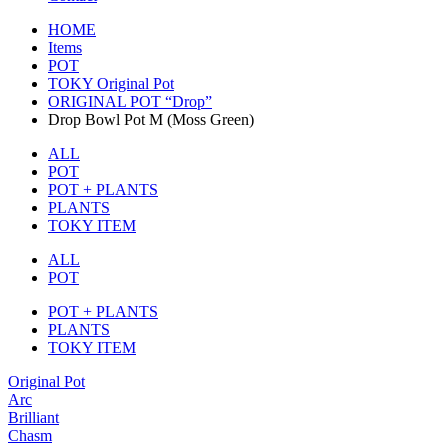
HOME
Items
POT
TOKY Original Pot
ORIGINAL POT “Drop”
Drop Bowl Pot M (Moss Green)
ALL
POT
POT + PLANTS
PLANTS
TOKY ITEM
ALL
POT
POT + PLANTS
PLANTS
TOKY ITEM
Original Pot
Arc
Brilliant
Chasm