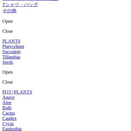
Tシャツ・バッグ
その他
Open
Close
PLANTS
Platycelium
Succulent
Tillandsia
Seeds
Open
Close
POT+PLANTS
Agave
Aloe
Bulb
Cactus
Caudex
Cycas
Euphorbia