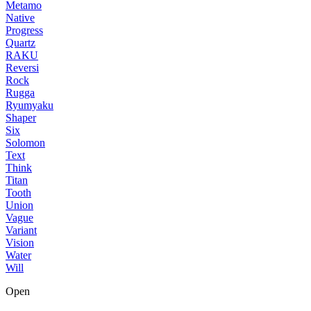
Metamo
Native
Progress
Quartz
RAKU
Reversi
Rock
Rugga
Ryumyaku
Shaper
Six
Solomon
Text
Think
Titan
Tooth
Union
Vague
Variant
Vision
Water
Will
Open