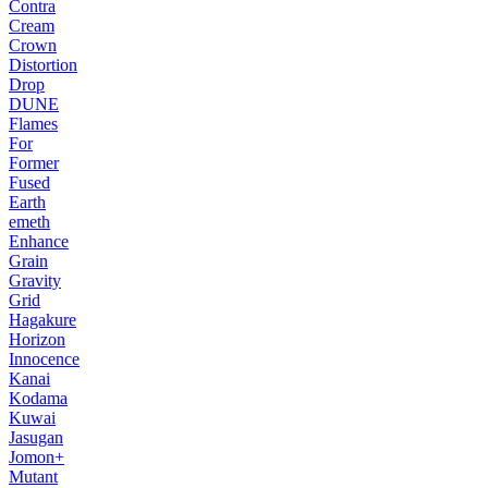
Contra
Cream
Crown
Distortion
Drop
DUNE
Flames
For
Former
Fused
Earth
emeth
Enhance
Grain
Gravity
Grid
Hagakure
Horizon
Innocence
Kanai
Kodama
Kuwai
Jasugan
Jomon+
Mutant