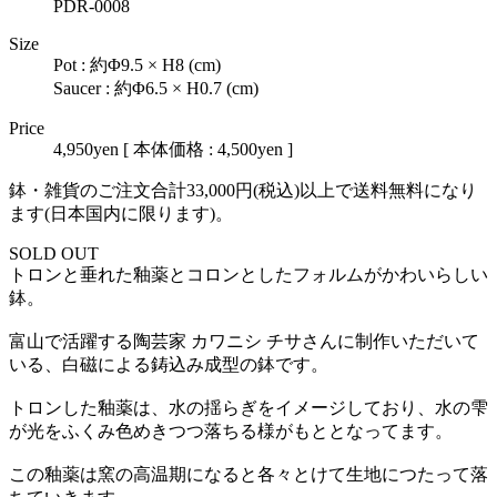
PDR-0008
Size
Pot : 約Φ9.5 × H8 (cm)
Saucer : 約Φ6.5 × H0.7 (cm)
Price
4,950yen
[ 本体価格 : 4,500yen ]
鉢・雑貨のご注文合計33,000円(税込)以上で送料無料になり
ます(日本国内に限ります)。
SOLD OUT
トロンと垂れた釉薬とコロンとしたフォルムがかわいらしい
鉢。
富山で活躍する陶芸家 カワニシ チサさんに制作いただいて
いる、白磁による鋳込み成型の鉢です。
トロンした釉薬は、水の揺らぎをイメージしており、水の雫
が光をふくみ色めきつつ落ちる様がもととなってます。
この釉薬は窯の高温期になると各々とけて生地につたって落