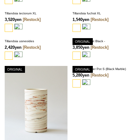
Tillandsia tectorum XL
Tillandsia fuchsii XL
3,520yen
[Restock]
1,540yen
[Restock]
Tillandsia usneoides
Bud Vase - Dot Black -
ORIGINAL
2,420yen
[Restock]
3,850yen
[Restock]
ORIGINAL
Shaper Cylinder Pot S (Black Marble)
ORIGINAL
5,280yen
[Restock]