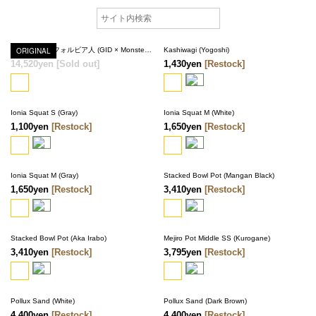
ORIGINAL
ソフビ製ユーフォルビア人 (GID × Monster blue)
Kashiwagi (Yogoshi)
14,520yen
[Sold out]
1,430yen
[Restock]
SOLD OUT
Ionia Squat S (Gray)
Ionia Squat M (White)
1,100yen
[Restock]
1,650yen
[Restock]
Ionia Squat M (Gray)
Stacked Bowl Pot (Mangan Black)
1,650yen
[Restock]
3,410yen
[Restock]
Stacked Bowl Pot (Aka Irabo)
Mejiro Pot Middle SS (Kurogane)
3,410yen
[Restock]
3,795yen
[Restock]
Pollux Sand (White)
Pollux Sand (Dark Brown)
4,400yen
[Restock]
4,400yen
[Restock]