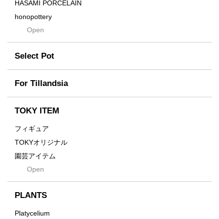
Drop
HASAMI PORCELAIN
DUNE
honopottery
Flames
Open
nocturne
For
tamanhayat
Former
Select Pot
TETSUYA OZAWA
Fused
Scratch
Earth
For Tillandsia
Takehiro Ito
emeth
Yuya Iha
Enhance
TOKY ITEM
Grain
フィギュア
Gravity
TOKYオリジナル
Grid
園芸アイテム
Hagakure
Open
土・化粧石・活力剤
Horizon
インテリア・デザイン雑貨
Innocence
PLANTS
Tシャツ・バッグ
Kanai
その他
Platycelium