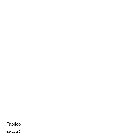
TOKY original Jewelry
Succulent Jewelry
Fabrico