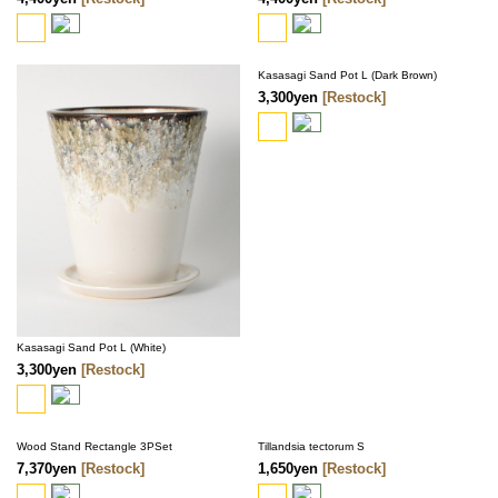
Kasasagi Sand Pot L (Dark Brown)
3,300yen
[Restock]
Kasasagi Sand Pot L (White)
3,300yen
[Restock]
Wood Stand Rectangle 3PSet
Tillandsia tectorum S
7,370yen
[Restock]
1,650yen
[Restock]