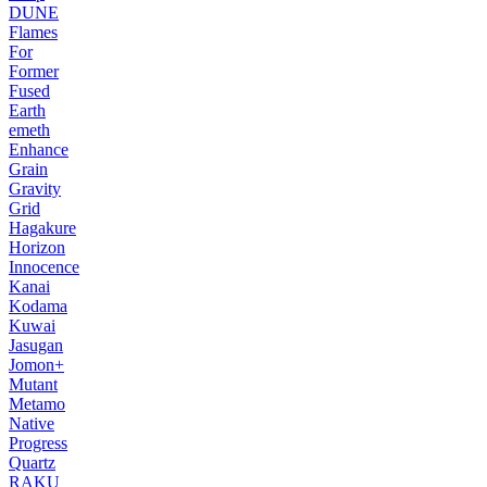
DUNE
Flames
For
Former
Fused
Earth
emeth
Enhance
Grain
Gravity
Grid
Hagakure
Horizon
Innocence
Kanai
Kodama
Kuwai
Jasugan
Jomon+
Mutant
Metamo
Native
Progress
Quartz
RAKU