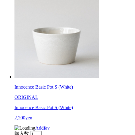
Innocence Basic Pot S (White)
ORIGINAL
Innocence Basic Pot S (White)
2,200yen
Addfav
購入数