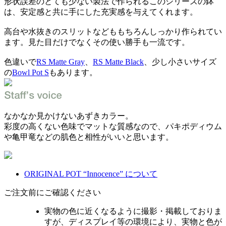
形状誤差のとても少ない製法で作られるこのシリーズの鉢
は、安定感と共に手にした充実感を与えてくれます。
高台や水抜きのスリットなどももちろんしっかり作られてい
ます。見た目だけでなくその使い勝手も一流です。
色違いで
RS Matte Gray
、
RS Matte Black
、少し小さいサイズ
の
Bowl Pot S
もあります。
なかなか見かけないあずきカラー。
彩度の高くない色味でマットな質感なので、パキポディウム
や亀甲竜などの肌色と相性がいいと思います。
ORIGINAL POT “Innocence” について
ご注文前にご確認ください
実物の色に近くなるように撮影・掲載しておりま
すが、ディスプレイ等の環境により、実物と色が