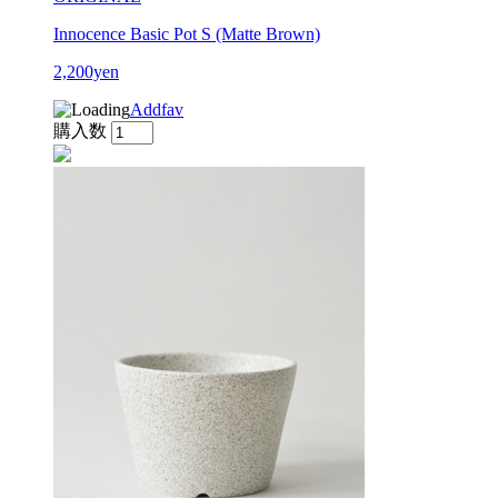
Innocence Basic Pot S (Matte Brown)
2,200yen
Addfav
購入数