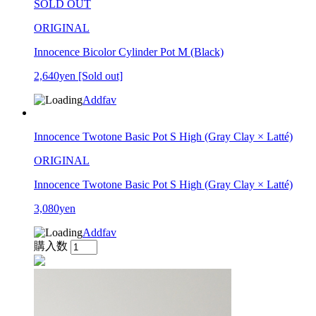
SOLD OUT
ORIGINAL
Innocence Bicolor Cylinder Pot M (Black)
2,640yen
[Sold out]
Addfav
Innocence Twotone Basic Pot S High (Gray Clay × Latté)
ORIGINAL
Innocence Twotone Basic Pot S High (Gray Clay × Latté)
3,080yen
Addfav
購入数