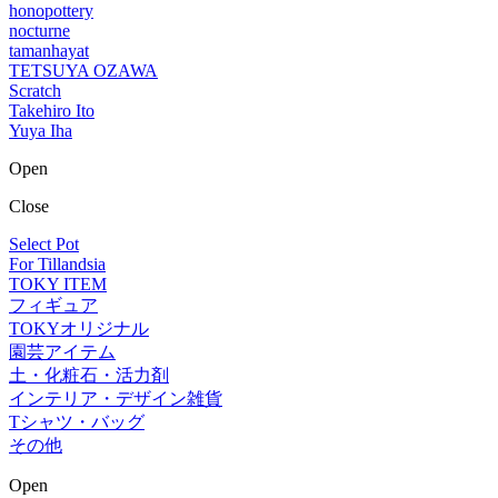
honopottery
nocturne
tamanhayat
TETSUYA OZAWA
Scratch
Takehiro Ito
Yuya Iha
Open
Close
Select Pot
For Tillandsia
TOKY ITEM
フィギュア
TOKYオリジナル
園芸アイテム
土・化粧石・活力剤
インテリア・デザイン雑貨
Tシャツ・バッグ
その他
Open