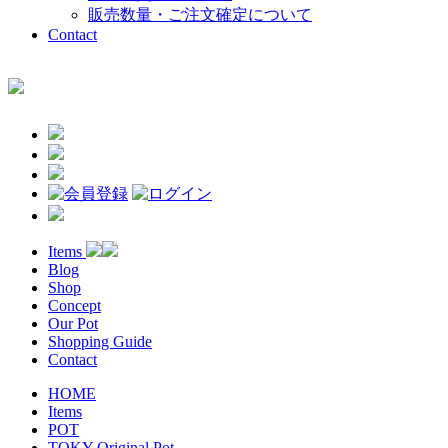
販売数量・ご注文確定について
Contact
Items
Blog
Shop
Concept
Our Pot
Shopping Guide
Contact
HOME
Items
POT
TOKY Original Pot