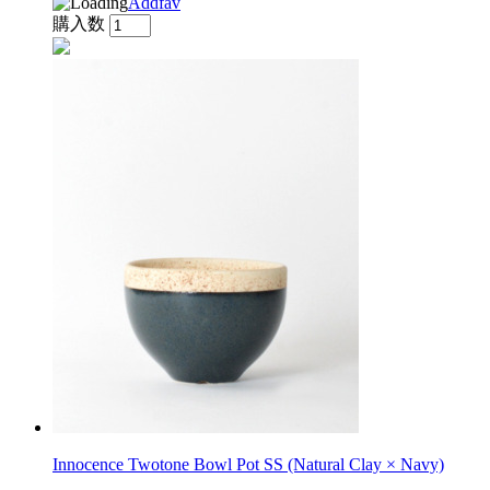
Addfav
購入数
Innocence Twotone Bowl Pot SS (Natural Clay × Navy)