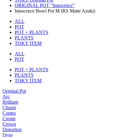
ORIGINAL POT “Innocence”
Innocence Bowl Pot M (RS Matte Azuki)
ALL
POT
POT + PLANTS
PLANTS
TOKY ITEM
ALL
POT
POT + PLANTS
PLANTS
TOKY ITEM
Original Pot
Arc
Brilliant
Chasm
Contra
Cream
Crown
Distortion
Drop