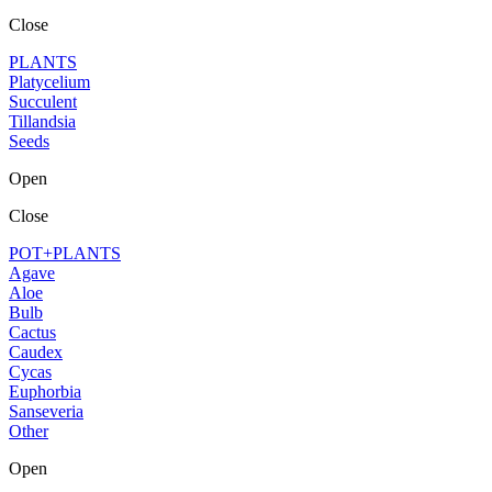
Close
PLANTS
Platycelium
Succulent
Tillandsia
Seeds
Open
Close
POT+PLANTS
Agave
Aloe
Bulb
Cactus
Caudex
Cycas
Euphorbia
Sanseveria
Other
Open