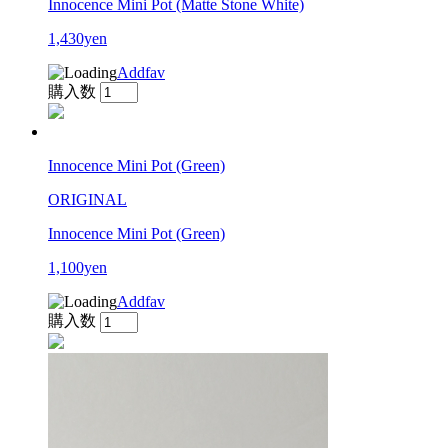
Innocence Mini Pot (Matte Stone White)
1,430yen
Addfav
購入数
Innocence Mini Pot (Green)
ORIGINAL
Innocence Mini Pot (Green)
1,100yen
Addfav
購入数