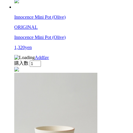
Innocence Mini Pot (Olive)
ORIGINAL
Innocence Mini Pot (Olive)
1,320yen
Addfav
購入数