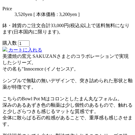
Price
3,520yen
[ 本体価格 : 3,200yen ]
鉢・雑貨のご注文合計33,000円(税込)以上で送料無料になり
ます(日本国内に限ります)。
購入数
カートに入れる
美濃焼の窯元 SAKUZANさまとのコラボレーションで実現
したシリーズ。
その名も"Innocence (イノセンス)"。
シンプルで無駄の無いデザインで、突き詰められた形状と釉
薬が特徴です。
こちらのBowl Pot Mはコロンとしたまん丸なフォルム。
深みのあるあずき色の釉薬は少し個性のあるもので、触れる
と少しざらつきも感じるマットな質感です。
全体に散らばる石の粒感があることで、重厚感も感じさせま
す。