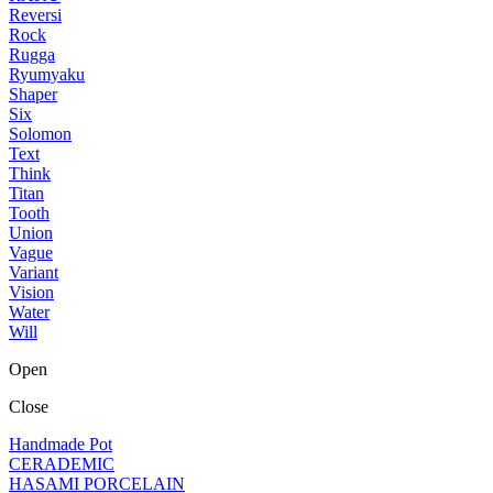
Reversi
Rock
Rugga
Ryumyaku
Shaper
Six
Solomon
Text
Think
Titan
Tooth
Union
Vague
Variant
Vision
Water
Will
Open
Close
Handmade Pot
CERADEMIC
HASAMI PORCELAIN