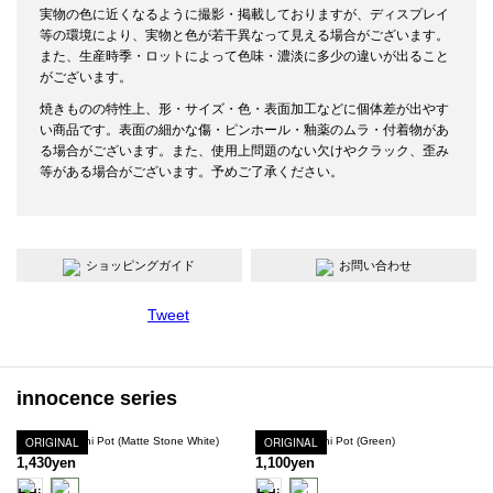
実物の色に近くなるように撮影・掲載しておりますが、ディスプレイ
等の環境により、実物と色が若干異なって見える場合がございます。
また、生産時季・ロットによって色味・濃淡に多少の違いが出ること
がございます。
焼きものの特性上、形・サイズ・色・表面加工などに個体差が出やす
い商品です。表面の細かな傷・ピンホール・釉薬のムラ・付着物があ
る場合がございます。また、使用上問題のない欠けやクラック、歪み
等がある場合がございます。予めご了承ください。
ショッピングガイド
お問い合わせ
Tweet
innocence series
Innocence Mini Pot (Matte Stone White)
ORIGINAL
Innocence Mini Pot (Green)
ORIGINAL
1,430yen
1,100yen