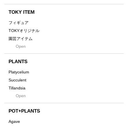
emeth
Yuya Iha
Enhance
TOKY ITEM
Grain
フィギュア
Gravity
TOKYオリジナル
Grid
園芸アイテム
Hagakure
Open
土・化粧石・活力剤
Horizon
インテリア・デザイン雑貨
Innocence
PLANTS
Tシャツ・バッグ
Kanai
その他
Platycelium
Kodama
Succulent
Kuwai
Tillandsia
Jasugan
Open
Seeds
Jomon+
Mutant
POT+PLANTS
Metamo
Agave
Native