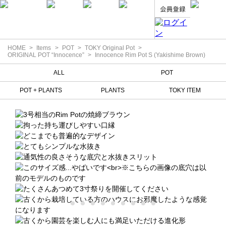
HOME
Items
POT
TOKY Original Pot
ORIGINAL POT “Innocence”
Innocence Rim Pot S (Yakishime Brown)
ALL
POT
POT + PLANTS
PLANTS
TOKY ITEM