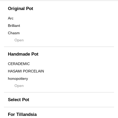
Original Pot
Arc
Brilliant
Chasm
Open
Contra
Cream
Handmade Pot
Crown
Distortion
CERADEMIC
Drop
HASAMI PORCELAIN
DUNE
honopottery
Flames
Open
nocturne
For
tamanhayat
Former
Select Pot
TETSUYA OZAWA
Fused
Scratch
Earth
For Tillandsia
Takehiro Ito