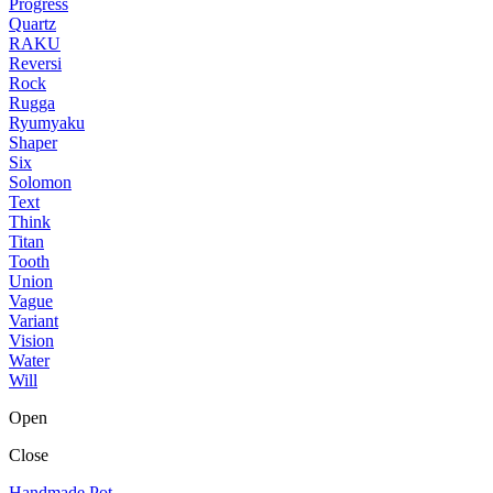
Progress
Quartz
RAKU
Reversi
Rock
Rugga
Ryumyaku
Shaper
Six
Solomon
Text
Think
Titan
Tooth
Union
Vague
Variant
Vision
Water
Will
Open
Close
Handmade Pot