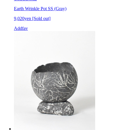
Earth Wrinkle Pot SS (Gray)
9,020yen
[Sold out]
Addfav