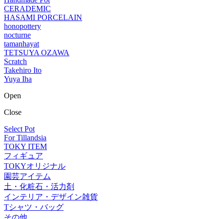
CERADEMIC
HASAMI PORCELAIN
honopottery
nocturne
tamanhayat
TETSUYA OZAWA
Scratch
Takehiro Ito
Yuya Iha
Open
Close
Select Pot
For Tillandsia
TOKY ITEM
フィギュア
TOKYオリジナル
園芸アイテム
土・化粧石・活力剤
インテリア・デザイン雑貨
Tシャツ・バッグ
その他