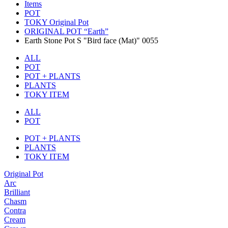
Items
POT
TOKY Original Pot
ORIGINAL POT “Earth”
Earth Stone Pot S "Bird face (Mat)" 0055
ALL
POT
POT + PLANTS
PLANTS
TOKY ITEM
ALL
POT
POT + PLANTS
PLANTS
TOKY ITEM
Original Pot
Arc
Brilliant
Chasm
Contra
Cream