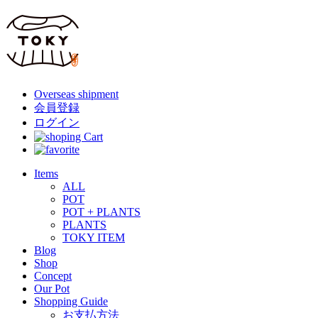
Overseas shipment
会員登録
ログイン
Items
ALL
POT
POT + PLANTS
PLANTS
TOKY ITEM
Blog
Shop
Concept
Our Pot
Shopping Guide
お支払方法