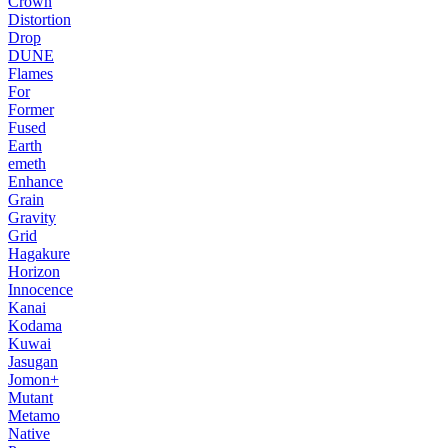
Crown
Distortion
Drop
DUNE
Flames
For
Former
Fused
Earth
emeth
Enhance
Grain
Gravity
Grid
Hagakure
Horizon
Innocence
Kanai
Kodama
Kuwai
Jasugan
Jomon+
Mutant
Metamo
Native