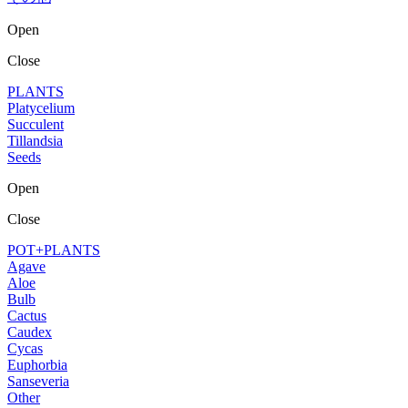
Open
Close
PLANTS
Platycelium
Succulent
Tillandsia
Seeds
Open
Close
POT+PLANTS
Agave
Aloe
Bulb
Cactus
Caudex
Cycas
Euphorbia
Sanseveria
Other