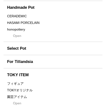
Cream
Handmade Pot
Crown
Distortion
CERADEMIC
Drop
HASAMI PORCELAIN
DUNE
honopottery
Flames
Open
nocturne
For
tamanhayat
Former
Select Pot
TETSUYA OZAWA
Fused
Scratch
Earth
For Tillandsia
Takehiro Ito
emeth
Yuya Iha
Enhance
TOKY ITEM
Grain
フィギュア
Gravity
TOKYオリジナル
Grid
園芸アイテム
Hagakure
Open
土・化粧石・活力剤