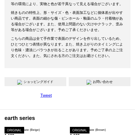
等の環境により、実物と色が若干異なって見える場合がございます。
焼きものの特性上、形・サイズ・色・表面加工などに個体差が出やす
い商品です。表面の細かな傷・ピンホール・釉薬のムラ・付着物があ
る場合がございます。また、使用上問題のない欠けやクラック、歪み
等がある場合がございます。予めご了承くださいませ。
こちらの商品は全て手作業で表面のデザインを作り出しているため、
ひとつひとつ表情が異なります。また、焼き上がりのタイミングによ
り色味・濃淡にバラつきが出ることがあります。予めご了承の上ご注
文ください。また、気にされる方のご注文はお避けください。
ショッピングガイド
お問い合わせ
Tweet
earth series
Earth Crack Plate (Beige)
ORIGINAL
Earth Crack Plate (Brown)
ORIGINAL