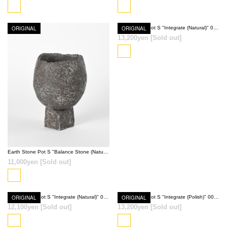
SOLD OUT
SOLD OUT
ORIGINAL
ORIGINAL
Earth Stone Pot S "Integrate (Natural)" 0046
13,200yen
[Sold out]
SOLD OUT
SOLD OUT
Earth Stone Pot S "Balance Stone (Natural)" 0077
11,000yen
[Sold out]
ORIGINAL
Earth Stone Pot S "Integrate (Natural)" 0077
ORIGINAL
Earth Stone Pot S "Integrate (Polish)" 0032
12,100yen
[Sold out]
13,200yen
[Sold out]
SOLD OUT
SOLD OUT