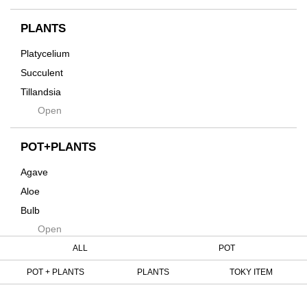
Horizon
インテリア・デザイン雑貨
Innocence
PLANTS
Tシャツ・バッグ
Kanai
その他
Platycelium
Kodama
Succulent
Kuwai
Tillandsia
Jasugan
Open
Seeds
Jomon+
Mutant
POT+PLANTS
Metamo
Agave
Native
Aloe
Progress
Bulb
Quartz
Open
Cactus
RAKU
Caudex
ALL
POT
Reversi
Cycas
POT + PLANTS
PLANTS
TOKY ITEM
Rock
Euphorbia
Rugga
Tweet
Sanseveria