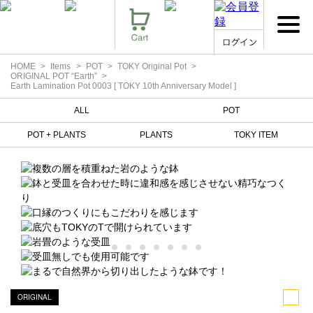
HOME
Items
POT
TOKY Original Pot
ORIGINAL POT “Earth”
Earth Lamination Pot 0003 [ TOKY 10th Anniversary Model ]
ALL
POT
POT + PLANTS
PLANTS
TOKY ITEM
ORIGINAL