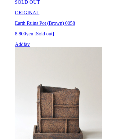
SOLD OUT
ORIGINAL
Earth Ruins Pot (Brown) 0058
8,800yen
[Sold out]
Addfav