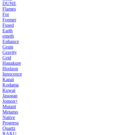
DUNE
Flames
For
Former
Fused
Earth
emeth
Enhance
Grain
Gravity
Grid
Hagakure
Horizon
Innocence
Kanai
Kodama
Kuwai
Jasugan
Jomon+
Mutant
Metamo
Native
Progress
Quartz
RAKU