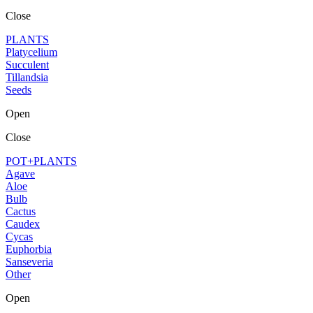
Close
PLANTS
Platycelium
Succulent
Tillandsia
Seeds
Open
Close
POT+PLANTS
Agave
Aloe
Bulb
Cactus
Caudex
Cycas
Euphorbia
Sanseveria
Other
Open