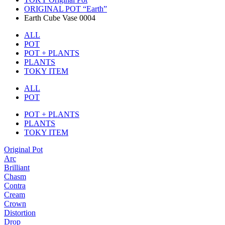
ORIGINAL POT “Earth”
Earth Cube Vase 0004
ALL
POT
POT + PLANTS
PLANTS
TOKY ITEM
ALL
POT
POT + PLANTS
PLANTS
TOKY ITEM
Original Pot
Arc
Brilliant
Chasm
Contra
Cream
Crown
Distortion
Drop