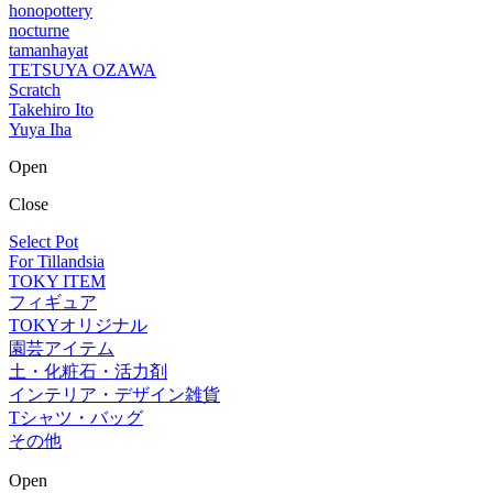
honopottery
nocturne
tamanhayat
TETSUYA OZAWA
Scratch
Takehiro Ito
Yuya Iha
Open
Close
Select Pot
For Tillandsia
TOKY ITEM
フィギュア
TOKYオリジナル
園芸アイテム
土・化粧石・活力剤
インテリア・デザイン雑貨
Tシャツ・バッグ
その他
Open