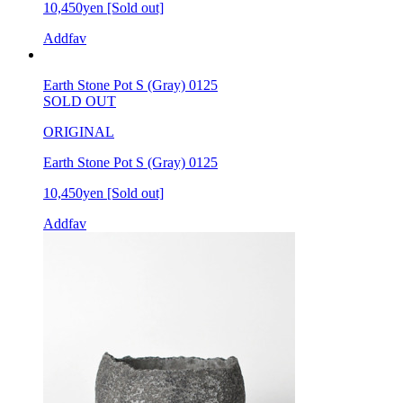
10,450yen
[Sold out]
Addfav
Earth Stone Pot S (Gray) 0125
SOLD OUT
ORIGINAL
Earth Stone Pot S (Gray) 0125
10,450yen
[Sold out]
Addfav