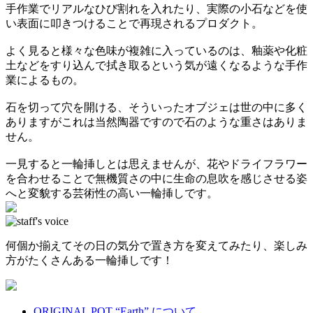
手作業でリアルなひび割れを入れたり、実際の小石などを使
い表面に叩きつけることで再現されるプロダクト。
よく見ると様々な色味が複雑に入っているのは、釉薬や化粧
土などをすり込んで拭き取るという気が遠くなるような手作
業によるもの。
石を切って穴を開ける、そういったオブジェは世の中に多く
ありますがこれは当然陶器ですので石のような重さはありま
せん。
一見すると一輪挿しとは思えませんが、花やドライフラワー
を合わせることで無機質さの中に生命の息吹を感じさせる姿
へと変貌する芸術性の高い一輪挿しです。
何個か揃えてその日の気分で置き方を変えてみたり、楽しみ
方がたくさんある一輪挿しです！
ORIGINAL POT “Earth” について