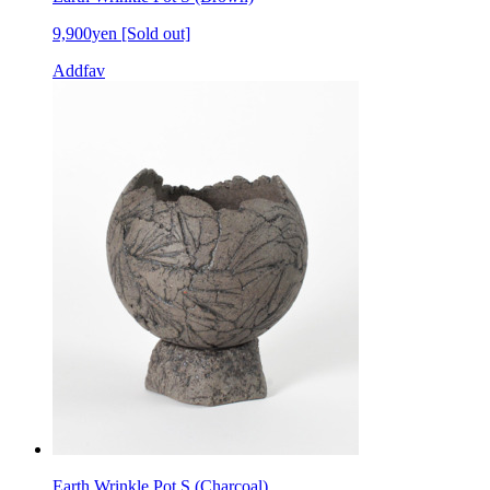
9,900yen
[Sold out]
Addfav
Earth Wrinkle Pot S (Charcoal)