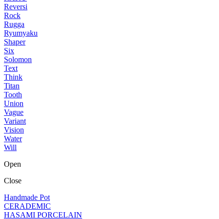
Reversi
Rock
Rugga
Ryumyaku
Shaper
Six
Solomon
Text
Think
Titan
Tooth
Union
Vague
Variant
Vision
Water
Will
Open
Close
Handmade Pot
CERADEMIC
HASAMI PORCELAIN