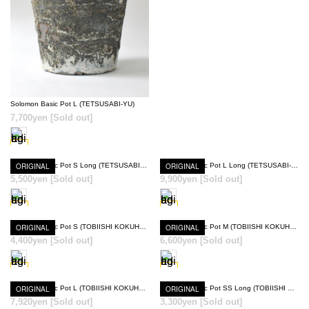
SOLD OUT
Solomon Basic Pot L (TETSUSABI-YU)
7,700yen
[Sold out]
ORIGINAL
Solomon Basic Pot S Long (TETSUSABI-YU)
ORIGINAL
Solomon Basic Pot L Long (TETSUSABI-YU)
5,500yen
[Sold out]
9,900yen
[Sold out]
SOLD OUT
SOLD OUT
ORIGINAL
Solomon Basic Pot S (TOBIISHI KOKUHAN-YU)
ORIGINAL
Solomon Basic Pot M (TOBIISHI KOKUHAN-YU)
4,400yen
[Sold out]
6,600yen
[Sold out]
SOLD OUT
SOLD OUT
ORIGINAL
Solomon Basic Pot L (TOBIISHI KOKUHAN-YU)
ORIGINAL
Solomon Basic Pot SS Long (TOBIISHI KOKUHAN-YU)
7,920yen
[Sold out]
3,300yen
[Sold out]