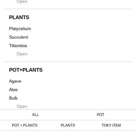
Open
土・化粧石・活力剤
Horizon
インテリア・デザイン雑貨
Innocence
PLANTS
Tシャツ・バッグ
Kanai
その他
Platycelium
Kodama
Succulent
Kuwai
Tillandsia
Jasugan
Open
Seeds
Jomon+
Mutant
POT+PLANTS
Metamo
Agave
Native
Aloe
Progress
Bulb
Quartz
Open
Cactus
RAKU
Caudex
ALL
POT
Reversi
Cycas
POT + PLANTS
PLANTS
TOKY ITEM
Rock
Euphorbia
Rugga