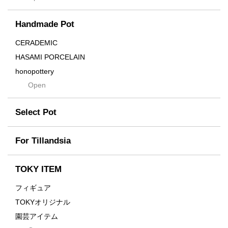
Cream
Handmade Pot
Crown
Distortion
CERADEMIC
Drop
HASAMI PORCELAIN
DUNE
honopottery
Flames
Open
nocturne
For
tamanhayat
Former
Select Pot
TETSUYA OZAWA
Fused
Scratch
Earth
For Tillandsia
Takehiro Ito
emeth
Yuya Iha
Enhance
TOKY ITEM
Grain
フィギュア
Gravity
TOKYオリジナル
Grid
園芸アイテム
Hagakure