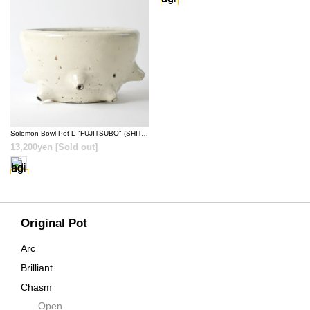
SOLD OUT
Solomon Bowl Pot L "FUJITSUBO" (SHITAN-YU) [ TOKY 10th Anniversary Model ]
13,200yen
[Sold out]
Original Pot
Arc
Brilliant
Chasm
Open
Contra