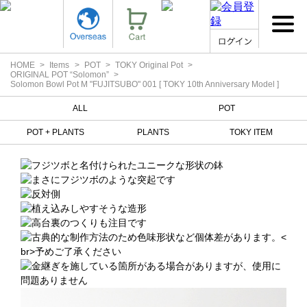
HOME
Items
POT
TOKY Original Pot
ORIGINAL POT “Solomon”
Solomon Bowl Pot M "FUJITSUBO" 001 [ TOKY 10th Anniversary Model ]
ALL
POT
POT + PLANTS
PLANTS
TOKY ITEM