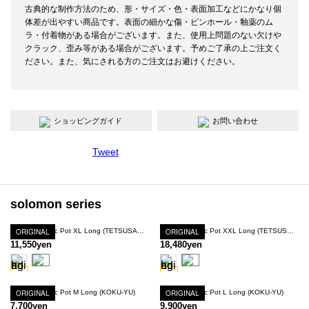
古典的な制作方法のため、形・サイズ・色・表面加工などにかなり個
体差が出やすい商品です。表面の細かな傷・ピンホール・釉薬のム
ラ・付着物がある場合がございます。また、使用上問題のない欠けや
クラック、歪み等がある場合がございます。予めご了承の上ご注文く
ださい。また、気にされる方のご注文はお避けください。
ショッピングガイド
お問い合わせ
Tweet
solomon series
ORIGINAL
Solomon Basic Pot XL Long (TETSUSABI-YU)
ORIGINAL
Solomon Basic Pot XXL Long (TETSUSABI-YU)
11,550yen
18,480yen
Solomon Basic Pot M Long (KOKU-YU)
ORIGINAL
Solomon Basic Pot L Long (KOKU-YU)
ORIGINAL
7,700yen
9,900yen