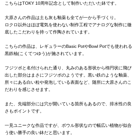
こちらはTOKY 10周年記念として制作いただいた鉢です。
大原さんの作品は土も灰も釉薬も全てが一から手づくり。
ロクロ以外はほぼ電気を使わない制作工程でアナログな制作に徹
底したこだわりを持って作陶されています。
こちらの作品は、レギュラーのBasic PotやBowl Potでも使われる
黒鉄秞(こくてつゆう)が施されています。
フジツボと名付けられた通り、丸みのある形状から楕円状に飛び
出した部分はまさにフジツボのようです。黒い鉄のような釉薬、
所々にある白い粒や発泡している表面など、随所に大原さんのこ
だわりを感じさせます。
また、先端部分には穴が開いている箇所もあるので、排水性の良
さもポイントです。
一見ユニークな作品ですが、ボウル形状なので幅広い植物が似合
う使い勝手の良い鉢だと思います。