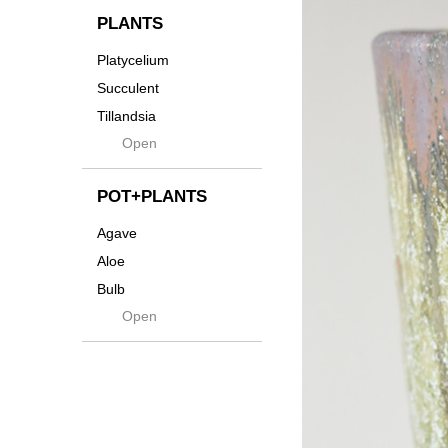
貨
Innocence
PLANTS
Tシャツ・バッグ
Kanai
Platycelium
その他
Kodama
Succulent
Kuwai
Tillandsia
Jasugan
Open
Seeds
Jomon+
Mutant
POT+PLANTS
Metamo
Agave
Native
Aloe
Progress
Bulb
Quartz
Open
Cactus
RAKU
Caudex
Reversi
Cycas
Rock
Euphorbia
Rugga
Sanseveria
Ryumyaku