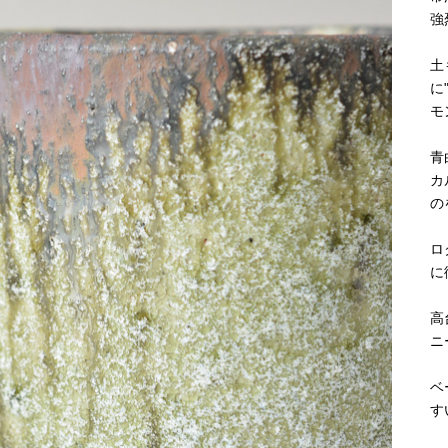
強
土
に
モ
青
カ
の
ロ
に
高
ニ
ベ
す