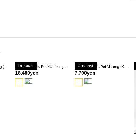
s
ORIGINAL
ORIGINAL
Solomon Basic Pot XL Long (TETSUSABI-YU)
Solomon Basic Pot XXL Long (TETSUSABI-YU)
Solomon Basic Pot M Long (KOKU-YU)
18,480yen
7,700yen