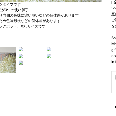
[ 
S
窯
ご
を
So
iv
g 
ec
in