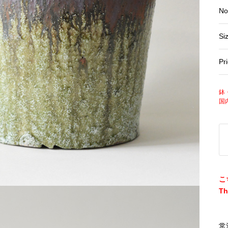
No
Si
Pr
鉢
国
こ
Th
常