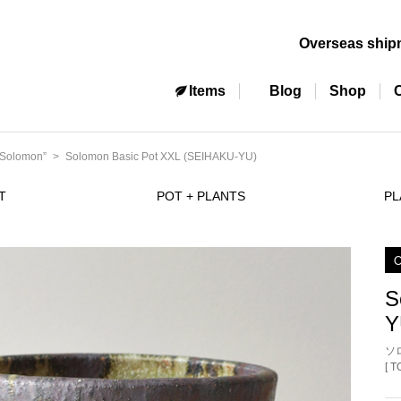
Overseas ship
Items
Blog
Shop
Solomon”
Solomon Basic Pot XXL (SEIHAKU-YU)
T
POT + PLANTS
PL
O
S
Y
ソ
[ 