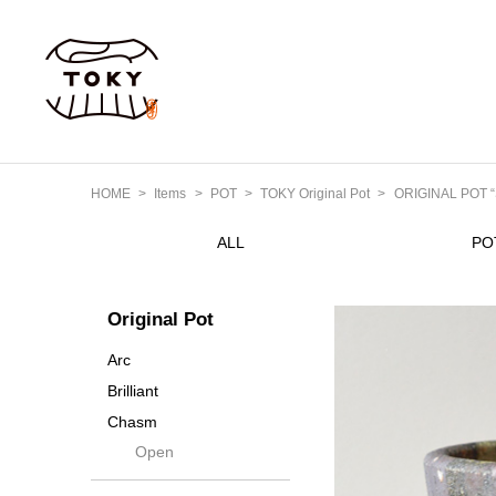
HOME
Items
POT
TOKY Original Pot
ORIGINAL POT “
ALL
PO
Original Pot
Arc
Brilliant
Chasm
Open
Contra
Cream