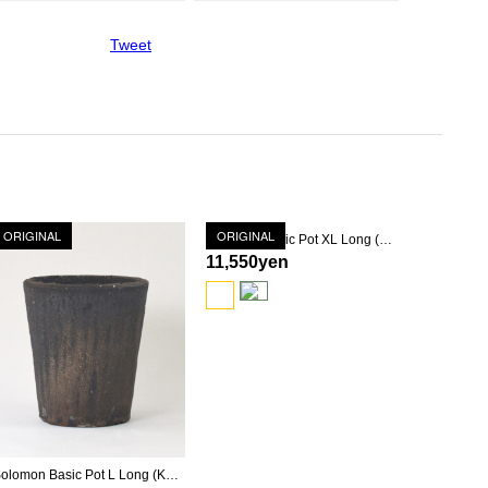
Tweet
ORIGINAL
ORIGINAL
Solomon Basic Pot XL Long (KOKU-YU)
11,550yen
Solomon Basic Pot L Long (KOKU-YU)