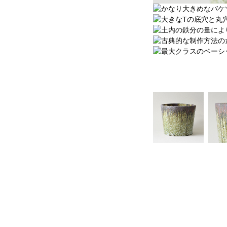
Other
Shaper
Six
Solomon
Text
Think
Titan
Tooth
Union
Vague
Variant
Vision
Water
Will