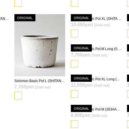
ORIGINAL
ORIGINAL
Solomon Basic Pot S (SHITAN-YU)
Solomon Basic Pot XL (SHITAN-YU)
10,450yen
[Sold out]
SOLD OUT
ORIGINAL
Solomon Basic Pot M Long (SHITAN-YU)
SOLD OUT
7,700yen
[Sold out]
SOLD OUT
ORIGINAL
Solomon Basic Pot XL Long (SHITAN-YU)
Solomon Basic Pot L (SHITAN-YU)
11,550yen
[Sold out]
7,700yen
[Sold out]
SOLD OUT
ORIGINAL
Solomon Basic Pot M (SEIHAKU-YU)
6,600yen
[Sold out]
SOLD OUT