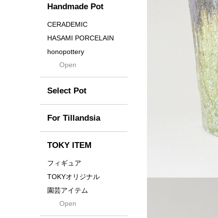
Handmade Pot
Crown
Distortion
CERADEMIC
Drop
HASAMI PORCELAIN
DUNE
honopottery
Flames
Open
nocturne
For
tamanhayat
Former
Select Pot
TETSUYA OZAWA
Fused
Scratch
Earth
For Tillandsia
Takehiro Ito
emeth
Yuya Iha
Enhance
TOKY ITEM
Grain
フィギュア
Gravity
TOKYオリジナル
Grid
園芸アイテム
Hagakure
Open
土・化粧石・活力剤
Horizon
インテリア・デザイン雑