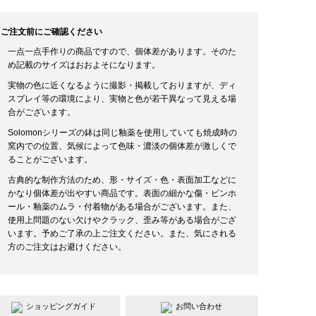
ご注文前にご確認ください
一点一点手作りの商品ですので、個体差があります。そのた
め記載のサイズはおおよそになります。
実物の色に近くなるように撮影・掲載しておりますが、ディ
スプレイ等の環境により、実物と色が若干異なって見える場
合がございます。
Solomonシリーズの鉢は同じ釉薬を使用していても焼成時の
窯内での位置、気候によって色味・濃淡の個体差が激しくで
ることがございます。
古典的な制作方法のため、形・サイズ・色・表面加工などに
かなり個体差が出やすい商品です。表面の細かな傷・ピンホ
ール・釉薬のムラ・付着物がある場合がございます。また、
使用上問題のない欠けやクラック、歪み等がある場合がござ
います。予めご了承の上ご注文ください。また、気にされる
方のご注文はお避けください。
ショッピングガイド
お問い合わせ