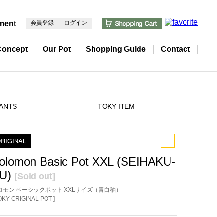
ment
会員登録
ログイン
Concept
Our Pot
Shopping Guide
Contact
ANTS
TOKY ITEM
RIGINAL
olomon Basic Pot XXL (SEIHAKU-
U)
[Sold out]
ロモン ベーシックポット XXLサイズ（青白秞）
TOKY ORIGINAL POT ]