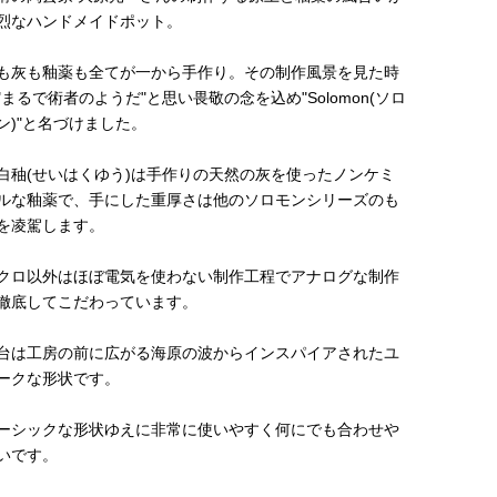
烈なハンドメイドポット。
も灰も釉薬も全てが一から手作り。その制作風景を見た時
"まるで術者のようだ"と思い畏敬の念を込め"Solomon(ソロ
ン)"と名づけました。
白秞(せいはくゆう)は手作りの天然の灰を使ったノンケミ
ルな釉薬で、手にした重厚さは他のソロモンシリーズのも
を凌駕します。
クロ以外はほぼ電気を使わない制作工程でアナログな制作
徹底してこだわっています。
台は工房の前に広がる海原の波からインスパイアされたユ
ークな形状です。
ーシックな形状ゆえに非常に使いやすく何にでも合わせや
いです。