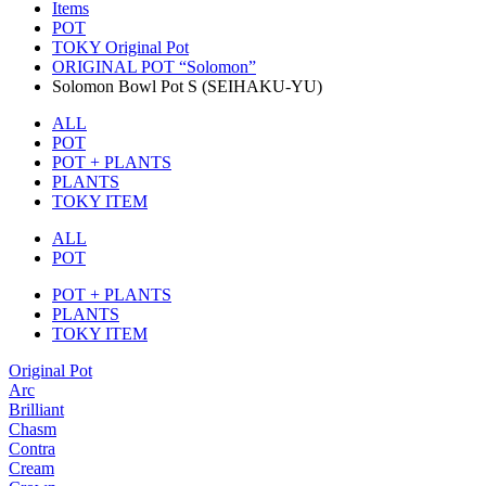
Items
POT
TOKY Original Pot
ORIGINAL POT “Solomon”
Solomon Bowl Pot S (SEIHAKU-YU)
ALL
POT
POT + PLANTS
PLANTS
TOKY ITEM
ALL
POT
POT + PLANTS
PLANTS
TOKY ITEM
Original Pot
Arc
Brilliant
Chasm
Contra
Cream