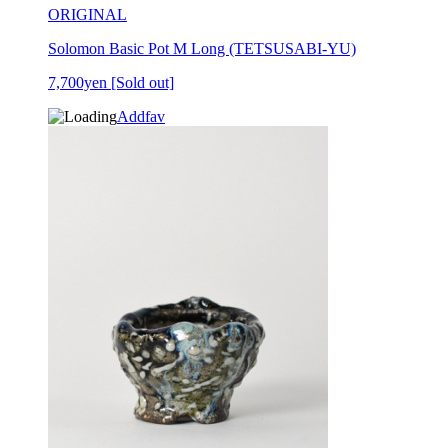
ORIGINAL
Solomon Basic Pot M Long (TETSUSABI-YU)
7,700yen
[Sold out]
Addfav