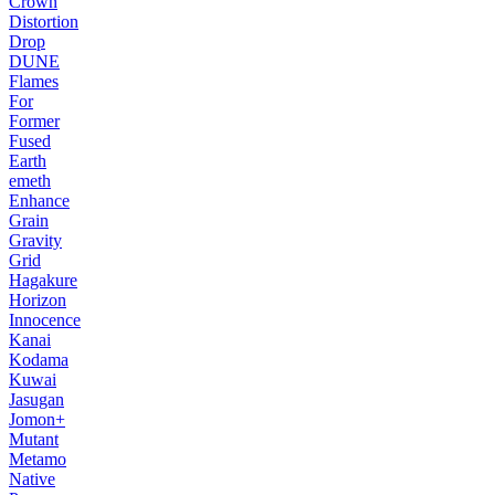
Crown
Distortion
Drop
DUNE
Flames
For
Former
Fused
Earth
emeth
Enhance
Grain
Gravity
Grid
Hagakure
Horizon
Innocence
Kanai
Kodama
Kuwai
Jasugan
Jomon+
Mutant
Metamo
Native