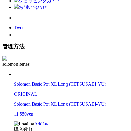
ショッピングガイド
お問い合わせ
Tweet
管理方法
solomon series
Solomon Basic Pot XL Long (TETSUSABI-YU)
ORIGINAL
Solomon Basic Pot XL Long (TETSUSABI-YU)
11,550yen
Addfav
購入数