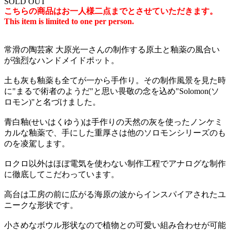
SOLD OUT
こちらの商品はお一人様二点までとさせていただきます。
This item is limited to one per person.
常滑の陶芸家 大原光一さんの制作する原土と釉薬の風合い
が強烈なハンドメイドポット。
土も灰も釉薬も全てが一から手作り。その制作風景を見た時
に"まるで術者のようだ"と思い畏敬の念を込め"Solomon(ソ
ロモン)"と名づけました。
青白釉(せいはくゆう)は手作りの天然の灰を使ったノンケミ
カルな釉薬で、手にした重厚さは他のソロモンシリーズのも
のを凌駕します。
ロクロ以外はほぼ電気を使わない制作工程でアナログな制作
に徹底してこだわっています。
高台は工房の前に広がる海原の波からインスパイアされたユ
ニークな形状です。
小さめなボウル形状なので植物との可愛い組み合わせが可能