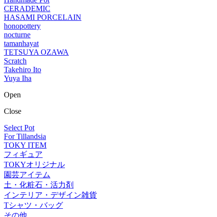
CERADEMIC
HASAMI PORCELAIN
honopottery
nocturne
tamanhayat
TETSUYA OZAWA
Scratch
Takehiro Ito
Yuya Iha
Open
Close
Select Pot
For Tillandsia
TOKY ITEM
フィギュア
TOKYオリジナル
園芸アイテム
土・化粧石・活力剤
インテリア・デザイン雑貨
Tシャツ・バッグ
その他