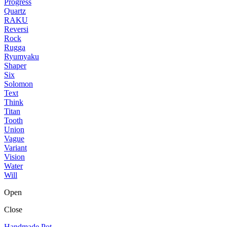
Progress
Quartz
RAKU
Reversi
Rock
Rugga
Ryumyaku
Shaper
Six
Solomon
Text
Think
Titan
Tooth
Union
Vague
Variant
Vision
Water
Will
Open
Close
Handmade Pot