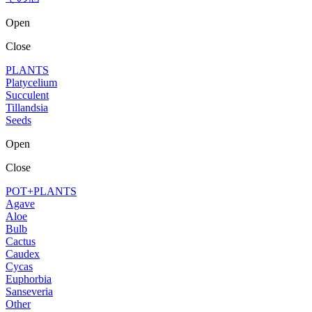
Open
Close
PLANTS
Platycelium
Succulent
Tillandsia
Seeds
Open
Close
POT+PLANTS
Agave
Aloe
Bulb
Cactus
Caudex
Cycas
Euphorbia
Sanseveria
Other