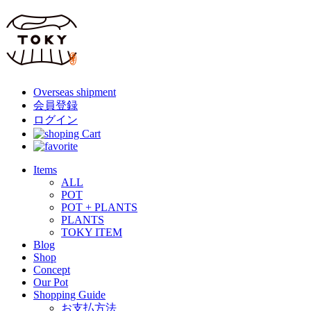
Overseas shipment
会員登録
ログイン
Items
ALL
POT
POT + PLANTS
PLANTS
TOKY ITEM
Blog
Shop
Concept
Our Pot
Shopping Guide
お支払方法