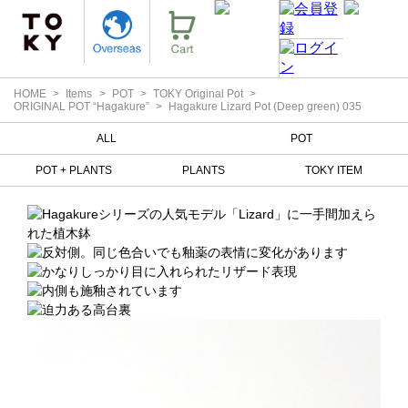
HOME
Items
POT
TOKY Original Pot
ORIGINAL POT “Hagakure”
Hagakure Lizard Pot (Deep green) 035
ALL
POT
POT + PLANTS
PLANTS
TOKY ITEM