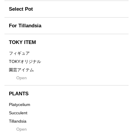
For
tamanhayat
Former
Select Pot
TETSUYA OZAWA
Fused
Scratch
Earth
For Tillandsia
Takehiro Ito
emeth
Yuya Iha
Enhance
TOKY ITEM
Grain
フィギュア
Gravity
TOKYオリジナル
Grid
園芸アイテム
Hagakure
Open
土・化粧石・活力剤
Horizon
インテリア・デザイン雑貨
Innocence
PLANTS
Tシャツ・バッグ
Kanai
その他
Platycelium
Kodama
Succulent
Kuwai
Tillandsia
Jasugan
Open
Seeds