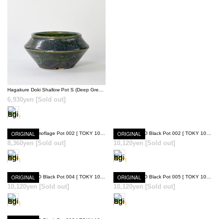
SOLD OUT
Hagakure Doki Shallow Pot S (Deep Green) [ TOKY 10th Anniversary Model ]
6,930yen
[Sold out]
ORIGINAL
Hagakure Comoflage Pot 002 [ TOKY 10th Anniversary Model ]
ORIGINAL
Hagakure NEO Black Pot 002 [ TOKY 10th Anniversary Model ]
8,360yen
[Sold out]
10,120yen
[Sold out]
SOLD OUT
SOLD OUT
ORIGINAL
Hagakure NEO Black Pot 004 [ TOKY 10th Anniversary Model ]
ORIGINAL
Hagakure NEO Black Pot 005 [ TOKY 10th Anniversary Model ]
10,120yen
[Sold out]
10,120yen
[Sold out]
SOLD OUT
SOLD OUT