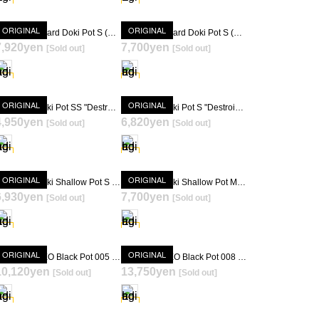
ORIGINAL
ORIGINAL
Hagakure Lizard Doki Pot S (Deep Green)
Hagakure Lizard Doki Pot S (Black)
7,920yen
7,700yen
[Sold out]
[Sold out]
SOLD OUT
SOLD OUT
ORIGINAL
ORIGINAL
Hagakure Doki Pot SS "Destroid mode" (Black)
Hagakure Doki Pot S "Destroid mode" (Deep Green)
4,950yen
6,820yen
[Sold out]
[Sold out]
SOLD OUT
SOLD OUT
ORIGINAL
ORIGINAL
Hagakure Doki Shallow Pot S (Deep Green) [ TOKY 10th Anniversary Model ]
Hagakure Doki Shallow Pot M (Deep Green) [ TOKY 10th Anniversary Model ]
6,930yen
7,700yen
[Sold out]
[Sold out]
SOLD OUT
SOLD OUT
ORIGINAL
ORIGINAL
Hagakure NEO Black Pot 005 [ TOKY 10th Anniversary Model ]
Hagakure NEO Black Pot 008 [ TOKY 10th Anniversary Model ]
10,120yen
13,750yen
[Sold out]
[Sold out]
SOLD OUT
SOLD OUT