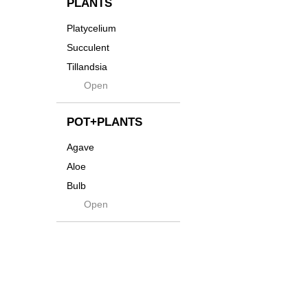
PLANTS
Tシャツ・バッグ
Kanai
Platycelium
その他
Kodama
Succulent
Kuwai
Tillandsia
Jasugan
Open
Seeds
Jomon+
Mutant
POT+PLANTS
Metamo
Agave
Native
Aloe
Progress
Bulb
Quartz
Open
Cactus
RAKU
Caudex
Reversi
Cycas
Rock
Euphorbia
Rugga
Sanseveria
Ryumyaku
Other
Shaper