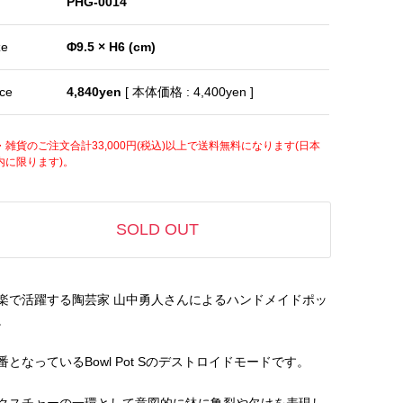
PHG-0014
ze
Φ9.5 × H6 (cm)
ice
4,840yen
[ 本体価格 : 4,400yen ]
・雑貨のご注文合計33,000円(税込)以上で送料無料になります(日本
内に限ります)。
SOLD OUT
楽で活躍する陶芸家 山中勇人さんによるハンドメイドポッ
。
番となっているBowl Pot Sのデストロイドモードです。