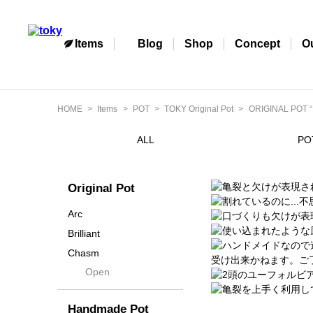
Items
Blog
Shop
Concept
O
HOME
Items
POT
TOKY Original Pot
ORIGINAL POT “
ALL
PO
Original Pot
Arc
Brilliant
Chasm
Open
Contra
Cream
Handmade Pot
Crown