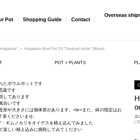
Overseas ship
ur Pot
Shopping Guide
Contact
Hagakure”
Hagakure Bowl Pot SS "Destroid mode" (Black)
T
POT + PLANTS
PL
O
H
o
葉
[ 