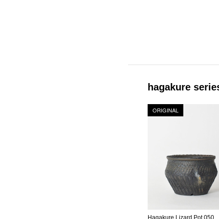
hagakure serie
ORIGINAL
Hagakure Lizard Pot 050