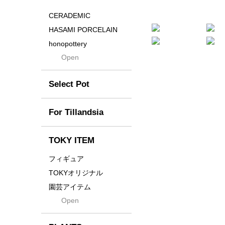
Distortion
CERADEMIC
Drop
HASAMI PORCELAIN
DUNE
honopottery
Flames
Open
nocturne
For
tamanhayat
Former
Select Pot
TETSUYA OZAWA
Fused
Scratch
Earth
For Tillandsia
Takehiro Ito
emeth
Yuya Iha
Enhance
TOKY ITEM
Grain
フィギュア
Gravity
TOKYオリジナル
Grid
園芸アイテム
Hagakure
Open
土・化粧石・活力剤
Horizon
インテリア・デザイン雑
貨
Innocence