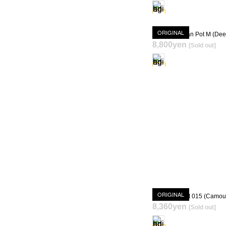
ORIGINAL
8,800yen
[Sold out]
SOLD OUT
ORIGINAL
8,360yen
[Sold out]
SOLD OUT