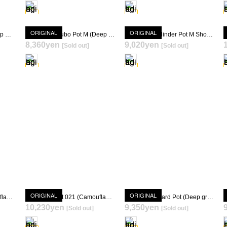
ORIGINAL
ORIGINAL
Hagakure Wan Pot M (Deep Green)
Hagakure Tsubo Pot M (Deep Green)
Hagakure Cylinder Pot M Short (Deep Green)
8,360yen
9,020yen
[Sold out]
[Sold out]
SOLD OUT
SOLD OUT
ORIGINAL
ORIGINAL
Hagakure Pot 015 (Camouflage Green)
Hagakure Pot 021 (Camouflage Green)
Hagakure Lizard Pot (Deep green) 022
10,230yen
9,350yen
[Sold out]
[Sold out]
SOLD OUT
SOLD OUT