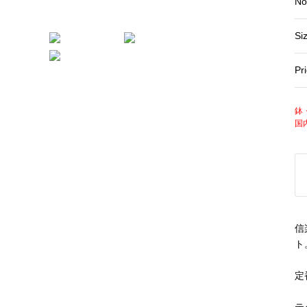
No
Si
Pr
鉢
国
信
ト
定