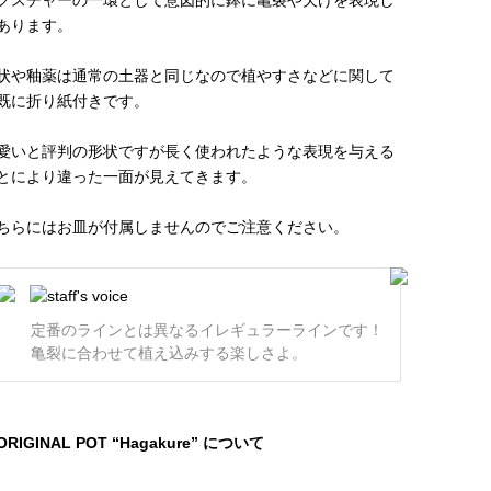
クスチャーの一環として意図的に鉢に亀裂や欠けを表現し
あります。
状や釉薬は通常の土器と同じなので植やすさなどに関して
既に折り紙付きです。
愛いと評判の形状ですが長く使われたような表現を与える
とにより違った一面が見えてきます。
ちらにはお皿が付属しませんのでご注意ください。
定番のラインとは異なるイレギュラーラインです！
亀裂に合わせて植え込みする楽しさよ。
ORIGINAL POT “Hagakure” について