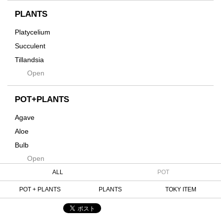
インテリア・デザイン雑貨
Innocence
PLANTS
Tシャツ・バッグ
Kanai
その他
Platycelium
Kodama
Succulent
Kuwai
Tillandsia
Jasugan
Open
Seeds
Jomon+
Mutant
POT+PLANTS
Metamo
Agave
Native
Aloe
Progress
Bulb
Quartz
Open
Cactus
RAKU
Caudex
ALL
POT
Reversi
Cycas
POT + PLANTS
PLANTS
TOKY ITEM
Rock
Euphorbia
Rugga
Sanseveria
Ryumyaku