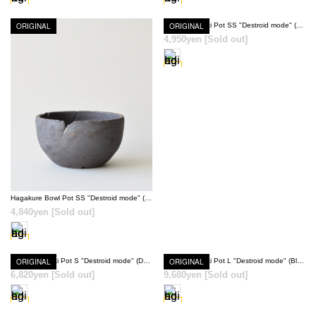
ORIGINAL
ORIGINAL
Hagakure Doki Pot SS "Destroid mode" (Black)
4,950yen
[Sold out]
SOLD OUT
SOLD OUT
Hagakure Bowl Pot SS "Destroid mode" (Black)
4,840yen
[Sold out]
ORIGINAL
Hagakure Doki Pot S "Destroid mode" (Deep Green)
ORIGINAL
Hagakure Doki Pot L "Destroid mode" (Black)
6,820yen
[Sold out]
9,680yen
[Sold out]
SOLD OUT
SOLD OUT