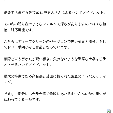
信楽で活躍する陶芸家 山中勇人さんによるハンドメイドポット。
その名の通り壺のようなフォルムで深さがありますので様々な植
物に対応可能です。
こちらはディープグリーンのバージョンで黒い釉薬と掛分けをし
ており一手間かかる作品となっています。
葉隠と言う密かだが鋭い響きに負けないような重厚な土器を彷彿
とさせるハンドメイドポット。
最大の特徴である高台裏と受皿に掘られた葉脈のようなカッティ
ング。
見えない部分にも全身全霊で作陶にあたる山中さんの熱い想いが
伝わってくる一品です。