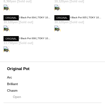
8,360yen
[Sold out]
10,120yen
[Sold out]
SOLD OUT
SOLD OUT
ORIGINAL
Hagakure NEO Black Pot 004 [ TOKY 10th Anniversary Model ]
ORIGINAL
Hagakure NEO Black Pot 005 [ TOKY 10th Anniversary Model ]
10,120yen
[Sold out]
10,120yen
[Sold out]
SOLD OUT
SOLD OUT
ORIGINAL
Hagakure NEO Black Pot 008 [ TOKY 10th Anniversary Model ]
13,750yen
[Sold out]
SOLD OUT
Original Pot
Arc
Brilliant
Chasm
Open
Contra
Cream