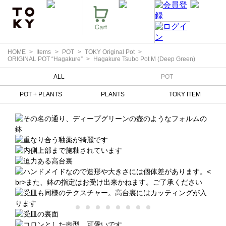
HOME
Items
POT
TOKY Original Pot
ORIGINAL POT “Hagakure”
Hagakure Tsubo Pot M (Deep Green)
ALL
POT
POT + PLANTS
PLANTS
TOKY ITEM