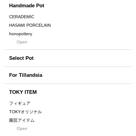
Handmade Pot
Crown
Distortion
CERADEMIC
Drop
HASAMI PORCELAIN
DUNE
honopottery
Flames
Open
nocturne
For
tamanhayat
Former
Select Pot
TETSUYA OZAWA
Fused
Scratch
Earth
For Tillandsia
Takehiro Ito
emeth
Yuya Iha
Enhance
TOKY ITEM
Grain
フィギュア
Gravity
TOKYオリジナル
Grid
園芸アイテム
Hagakure
Open
土・化粧石・活力剤
Horizon