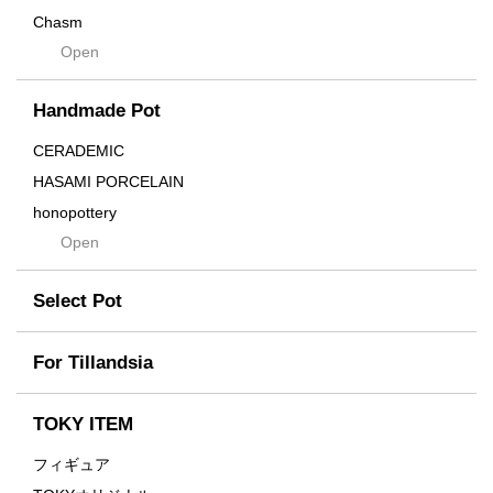
Chasm
Open
Contra
Cream
Handmade Pot
Crown
Distortion
CERADEMIC
Drop
HASAMI PORCELAIN
DUNE
honopottery
Flames
Open
nocturne
For
tamanhayat
Former
Select Pot
TETSUYA OZAWA
Fused
Scratch
Earth
For Tillandsia
Takehiro Ito
emeth
Yuya Iha
Enhance
TOKY ITEM
Grain
フィギュア
Gravity