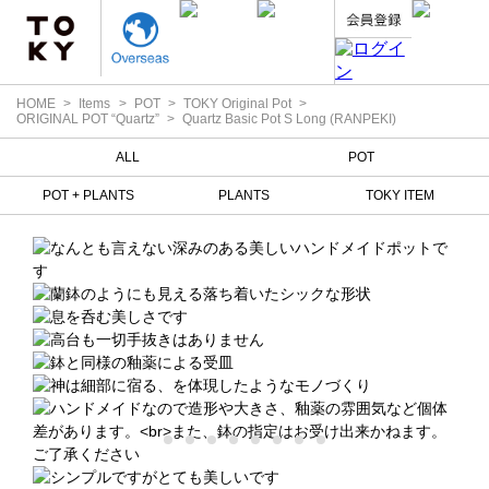
HOME
Items
POT
TOKY Original Pot
ORIGINAL POT “Quartz”
Quartz Basic Pot S Long (RANPEKI)
ALL
POT
POT + PLANTS
PLANTS
TOKY ITEM