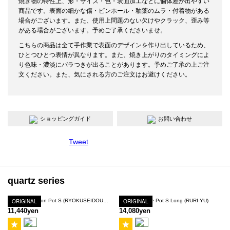
焼き物の特性上、形・サイズ・色・表面加工などに個体差が出やすい
商品です。表面の細かな傷・ピンホール・釉薬のムラ・付着物がある
場合がございます。また、使用上問題のない欠けやクラック、歪み等
がある場合がございます。予めご了承くださいませ。
こちらの商品は全て手作業で表面のデザインを作り出しているため、
ひとつひとつ表情が異なります。また、焼き上がりのタイミングによ
り色味・濃淡にバラつきが出ることがあります。予めご了承の上ご注
文ください。また、気にされる方のご注文はお避けください。
ショッピングガイド
お問い合わせ
Tweet
quartz series
ORIGINAL
Quartz Hexagon Pot S (RYOKUSEIDOUKESSHOU-YU)
Quartz Square Pot S Long (RURI-YU)
ORIGINAL
11,440yen
14,080yen