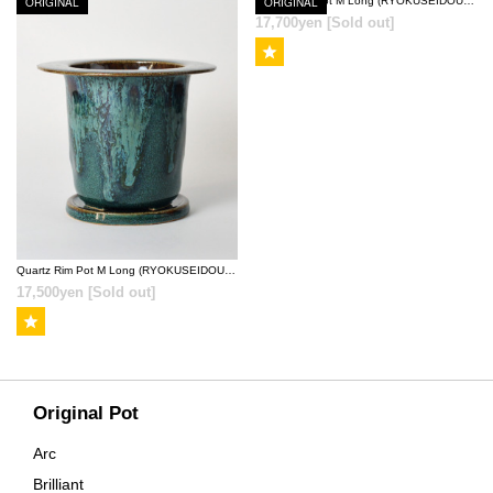
ORIGINAL
ORIGINAL
Quartz Rim Pot M Long (RYOKUSEIDOU MOMONAGARE-YU) [ TOKY 10th Anniversary Model ]
17,700yen
[Sold out]
SOLD OUT
SOLD OUT
Quartz Rim Pot M Long (RYOKUSEIDOUKESSHOU-YU) [ TOKY 10th Anniversary Model ]
17,500yen
[Sold out]
Original Pot
Arc
Brilliant