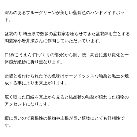
深みのあるブルーグリーンが美しい藍碧色のハンドメイドポッ
ト。
盆栽の街 埼玉県で数多の盆栽家を唸らせてきた盆栽鉢を主とする
陶芸家小岩井潔さんに作陶していただいています。
口縁(こうえん:口づくりの部分)から胴、腰、高台に渡り変化と一
体感が絶妙に折り重なります。
藍碧と名付けられたその色味はオーソドックスな釉薬と黒土を焼
成する事により出来上がります。
広く取った口縁を真上から見ると結晶状の釉薬が植わった植物の
アクセントになります。
縦に長いので直根性の植物や主根が長い植物にとても好相性で
す。