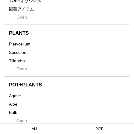
TOKYオリジナル
Grid
園芸アイテム
Hagakure
Open
土・化粧石・活力剤
Horizon
インテリア・デザイン雑貨
Innocence
PLANTS
Tシャツ・バッグ
Kanai
その他
Platycelium
Kodama
Succulent
Kuwai
Tillandsia
Jasugan
Open
Seeds
Jomon+
Mutant
POT+PLANTS
Metamo
Agave
Native
Aloe
Progress
Bulb
Quartz
Open
Cactus
RAKU
Caudex
ALL
POT
Reversi