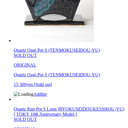
Quartz Ougi Pot S (TENMOKUSEIDOU-YU)
SOLD OUT
ORIGINAL
Quartz Ougi Pot S (TENMOKUSEIDOU-YU)
15,300yen
[Sold out]
Addfav
Quartz Rim Pot S Long (RYOKUSEIDOUKESSHOU-YU)
[ TOKY 10th Anniversary Model ]
SOLD OUT