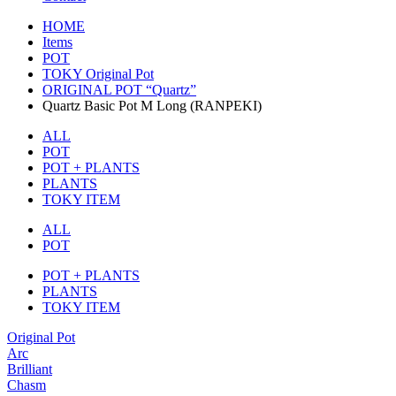
HOME
Items
POT
TOKY Original Pot
ORIGINAL POT “Quartz”
Quartz Basic Pot M Long (RANPEKI)
ALL
POT
POT + PLANTS
PLANTS
TOKY ITEM
ALL
POT
POT + PLANTS
PLANTS
TOKY ITEM
Original Pot
Arc
Brilliant
Chasm