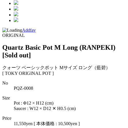
Addfav
ORIGINAL
Quartz Basic Pot M Long (RANPEKI)
[Sold out]
クォーツ ベーシックポット Mサイズ ロング（藍碧）
[ TOKY ORIGINAL POT ]
No
PQZ-0008
Size
Pot : Φ12 × H12 (cm)
Saucer : W12 × D12 ✕ H0.5 (cm)
Price
11,550yen
[ 本体価格 : 10,500yen ]