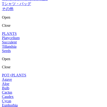
Tシャツ・バッグ
その他
Open
Close
PLANTS
Platycelium
Succulent
Tillandsia
Seeds
Open
Close
POT+PLANTS
Agave
Aloe
Bulb
Cactus
Caudex
Cycas
Euphorbia