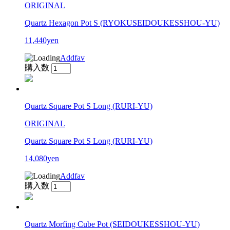
ORIGINAL
Quartz Hexagon Pot S (RYOKUSEIDOUKESSHOU-YU)
11,440yen
Addfav
購入数
Quartz Square Pot S Long (RURI-YU)
ORIGINAL
Quartz Square Pot S Long (RURI-YU)
14,080yen
Addfav
購入数
Quartz Morfing Cube Pot (SEIDOUKESSHOU-YU)