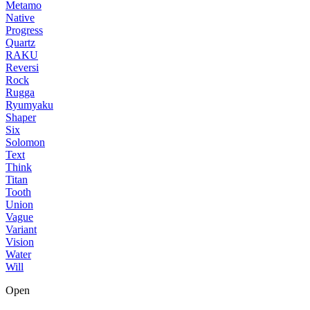
Metamo
Native
Progress
Quartz
RAKU
Reversi
Rock
Rugga
Ryumyaku
Shaper
Six
Solomon
Text
Think
Titan
Tooth
Union
Vague
Variant
Vision
Water
Will
Open