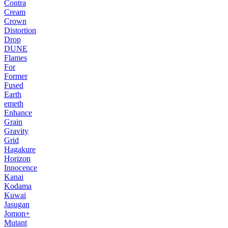
Contra
Cream
Crown
Distortion
Drop
DUNE
Flames
For
Former
Fused
Earth
emeth
Enhance
Grain
Gravity
Grid
Hagakure
Horizon
Innocence
Kanai
Kodama
Kuwai
Jasugan
Jomon+
Mutant