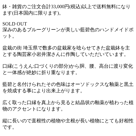
鉢・雑貨のご注文合計33,000円(税込)以上で送料無料になり
ます(日本国内に限ります)。
SOLD OUT
深みのあるブルーグリーンが美しい藍碧色のハンドメイドポ
ット。
盆栽の街 埼玉県で数多の盆栽家を唸らせてきた盆栽鉢を主
とする陶芸家小岩井潔さんに作陶していただいています。
口縁(こうえん:口づくりの部分)から胴、腰、高台に渡り変化
と一体感が絶妙に折り重なります。
藍碧と名付けられたその色味はオーソドックスな釉薬と黒土
を焼成する事により出来上がります。
広く取った口縁を真上から見ると結晶状の釉薬が植わった植
物のアクセントになります。
縦に長いので直根性の植物や主根が長い植物にとても好相性
です。