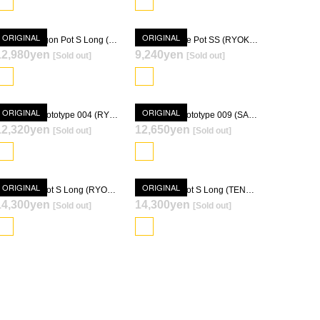
ORIGINAL
ORIGINAL
Quartz Hexagon Pot S Long (SANKATETSU KESSHOU-YU)
Quartz Square Pot SS (RYOKUSEIDOUKESSHOU-YU)
12,980yen
9,240yen
[Sold out]
[Sold out]
SOLD OUT
SOLD OUT
ORIGINAL
ORIGINAL
Quartz Pot Prototype 004 (RYOKUSEIDOUKESSHOU-YU)
Quartz Pot Prototype 009 (SANKATETSU KESSHOU-YU)
12,320yen
12,650yen
[Sold out]
[Sold out]
SOLD OUT
SOLD OUT
ORIGINAL
ORIGINAL
Quartz Rim Pot S Long (RYOKUSEIDOUKESSHOU-YU) [ TOKY 10th Anniversary Model ]
Quartz Rim Pot S Long (TENMOKU SEIDOURYU-YU) [ TOKY 10th Anniversary Model ]
14,300yen
14,300yen
[Sold out]
[Sold out]
SOLD OUT
SOLD OUT