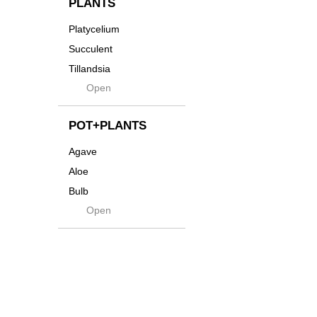
PLANTS
Tシャツ・バッグ
Kanai
Platycelium
その他
Kodama
Succulent
Kuwai
Tillandsia
Jasugan
Open
Seeds
Jomon+
Mutant
POT+PLANTS
Metamo
Agave
Native
Aloe
Progress
Bulb
Quartz
Open
Cactus
RAKU
Caudex
Reversi
Cycas
Rock
Euphorbia
Rugga
Sanseveria
Ryumyaku
Other
Shaper