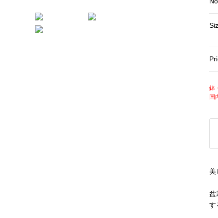
No
Si
Pr
鉢
国
美
盆
す