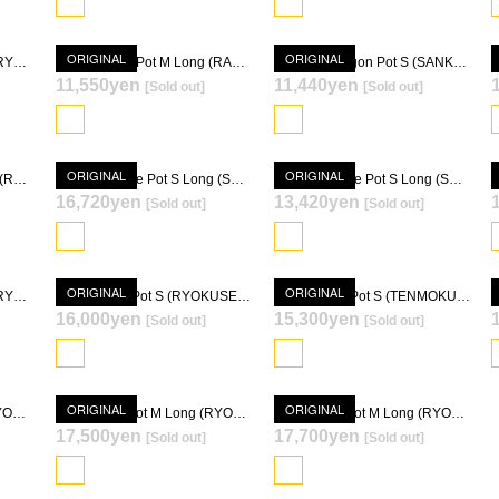
ORIGINAL
ORIGINAL
Quartz Basic Pot M Long (RYOKUSEIDOUKESSHOU-YU)
Quartz Basic Pot M Long (RANPEKI)
Quartz Hexagon Pot S (SANKATETSU KESSHOU-YU)
11,550yen
11,440yen
[Sold out]
[Sold out]
SOLD OUT
SOLD OUT
ORIGINAL
ORIGINAL
Quartz Square Pot S Long (RYOKUSEIDOUKESSHOU-YU)
Quartz Square Pot S Long (SEIDOUKESSHOU-YU)
Quartz Square Pot S Long (SANKATETSU KESSHOU-YU)
16,720yen
13,420yen
[Sold out]
[Sold out]
SOLD OUT
SOLD OUT
ORIGINAL
ORIGINAL
Quartz Morfing Cube Pot (RYOKUSEIDOUKESSHOU-YU)
Quartz Ougi Pot S (RYOKUSEIDOUKESSHOU-YU)
Quartz Ougi Pot S (TENMOKUSEIDOU-YU)
16,000yen
15,300yen
[Sold out]
[Sold out]
SOLD OUT
SOLD OUT
ORIGINAL
ORIGINAL
Quartz Rim Pot S Long (RYOKUSEIDOU MOMONAGARE-YU) [ TOKY 10th Anniversary Model ]
Quartz Rim Pot M Long (RYOKUSEIDOUKESSHOU-YU) [ TOKY 10th Anniversary Model ]
Quartz Rim Pot M Long (RYOKUSEIDOU MOMONAGARE-YU) [ TOKY 10th Anniversary Model ]
17,500yen
17,700yen
[Sold out]
[Sold out]
SOLD OUT
SOLD OUT