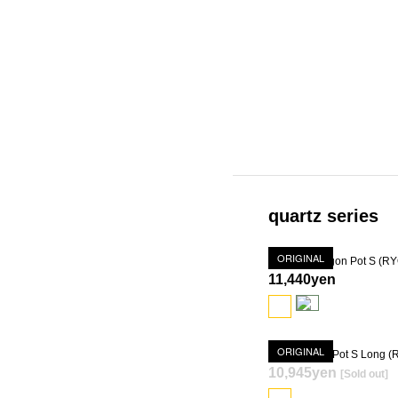
quartz series
ORIGINAL
11,440yen
ORIGINAL
10,945yen
[Sold out]
SOLD OUT