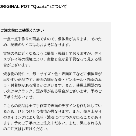
ORIGINAL POT “Quartz” について
ご注文前にご確認ください
一点一点手作りの商品ですので、個体差があります。そのた
め、記載のサイズはおおよそになります。
実物の色に近くなるように撮影・掲載しておりますが、ディ
スプレイ等の環境により、実物と色が若干異なって見える場
合がございます。
焼き物の特性上、形・サイズ・色・表面加工などに個体差が
出やすい商品です。表面の細かな傷・ピンホール・釉薬のム
ラ・付着物がある場合がございます。また、使用上問題のな
い欠けやクラック、歪み等がある場合がございます。予めご
了承くださいませ。
こちらの商品は全て手作業で表面のデザインを作り出してい
るため、ひとつひとつ表情が異なります。また、焼き上がり
のタイミングにより色味・濃淡にバラつきが出ることがあり
ます。予めご了承の上ご注文ください。また、気にされる方
のご注文はお避けください。