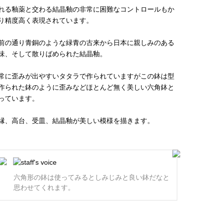
れる釉薬と交わる結晶釉の非常に困難なコントロールもか
り精度高く表現されています。
前の通り青銅のような緑青の古来から日本に親しみのある
味、そして散りばめられた結晶釉。
常に歪みが出やすいタタラで作られていますがこの鉢は型
作られた鉢のように歪みなどほとんど無く美しい六角鉢と
っています。
縁、高台、受皿、結晶釉が美しい模様を描きます。
六角形の鉢は使ってみるとしみじみと良い鉢だなと
思わせてくれます。