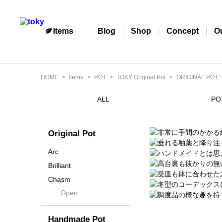
Items
Blog
Shop
Concept
O
HOME
Items
POT
TOKY Original Pot
ORIGINAL POT “
ALL
PO
Original Pot
Arc
Brilliant
Chasm
Open
Contra
Cream
Handmade Pot
Crown