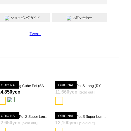
ショッピングガイド
お問い合わせ
Tweet
ORIGINAL
ORIGINAL
Quartz Morfing Cube Pot (SANKATETSU KESSHOU-YU)
Quartz Basic Pot S Long (RYOKUSEIDOUKESSHOU-YU)
14,850yen
11,660yen
[Sold out]
SOLD OUT
ORIGINAL
ORIGINAL
Quartz Basic Pot S Super Long (RYOKUSEIDOUKESSHOU-YU)
Quartz Basic Pot S Super Long (YUTEKITENMOKU)
12,650yen
12,100yen
[Sold out]
[Sold out]
SOLD OUT
SOLD OUT