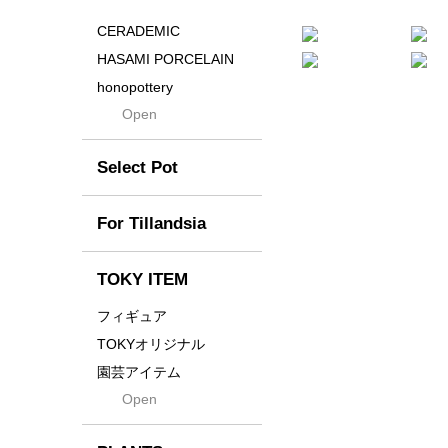
Distortion
CERADEMIC
Drop
HASAMI PORCELAIN
DUNE
honopottery
Flames
Open
nocturne
For
tamanhayat
Former
Select Pot
TETSUYA OZAWA
Fused
Scratch
Earth
For Tillandsia
Takehiro Ito
emeth
Yuya Iha
Enhance
TOKY ITEM
Grain
フィギュア
Gravity
TOKYオリジナル
Grid
園芸アイテム
Hagakure
Open
土・化粧石・活力剤
Horizon
インテリア・デザイン雑
貨
Innocence