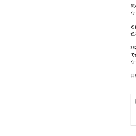
流
な
名
色
非
で
な
口