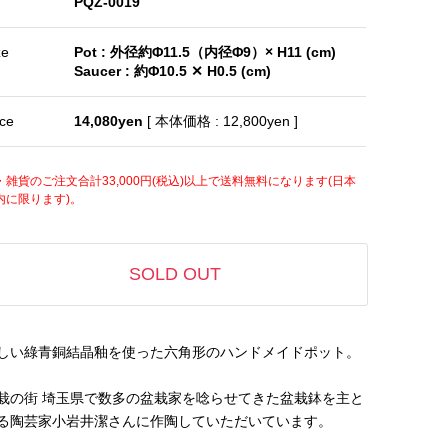
PQZ-0019
ze
Pot : 外径約Φ11.5（内径Φ9）× H11 (cm)
Saucer : 約Φ10.5 ✕ H0.5 (cm)
ice
14,080yen
[ 本体価格 : 12,800yen ]
・雑貨のご注文合計33,000円(税込)以上で送料無料になります(日本
内に限ります)。
SOLD OUT
しい綠青銅結晶釉を使った六角形のハンドメイドポット。
栽の街 埼玉県で数多の盆栽家を唸らせてきた盆栽鉢を主と
る陶芸家小岩井潔さんに作陶していただいています。