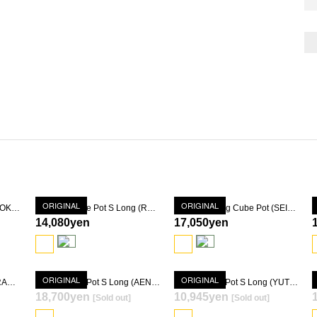
ORIGINAL
ORIGINAL
Quartz Hexagon Pot S (RYOKUSEIDOUKESSHOU-YU)
Quartz Square Pot S Long (RURI-YU)
Quartz Morfing Cube Pot (SEIDOUKESSHOU-YU)
14,080yen
17,050yen
ORIGINAL
ORIGINAL
Quartz Basic Pot S Long (RANPEKI)
Quartz Basic Pot S Long (AENKESSHOU-KIN)
Quartz Basic Pot S Long (YUTEKITENMOKU)
18,700yen
10,945yen
[Sold out]
[Sold out]
SOLD OUT
SOLD OUT