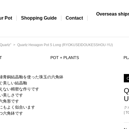
Overseas ship
ur Pot
Shopping Guide
Contact
Quartz”
Quartz Hexagon Pot S Long (RYOKUSEIDOUKESSHOU-YU)
T
POT + PLANTS
PL
O
Q
U
ク
[ 