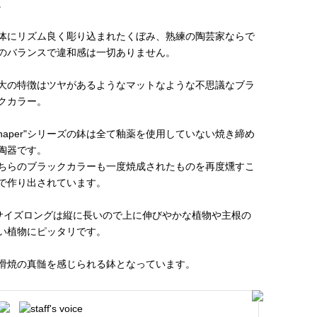
。
体にリズム良く彫り込まれたくぼみ、熟練の陶芸家ならで
のバランスで違和感は一切ありません。
大の特徴はツヤがあるようなマットなような不思議なブラ
クカラー。
Shaper"シリーズの鉢は全て釉薬を使用していない焼き締め
陶器です。
ちらのブラックカラーも一度焼成されたものを再度燻すこ
で作り出されています。
サイズロングは縦に長いので上に伸びやかな植物や主根の
い植物にピッタリです。
滑焼の真髄を感じられる鉢となっています。