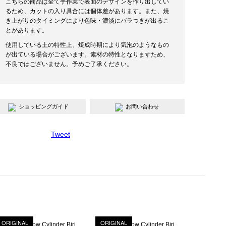
こちらの商品は全て手作業で表面のデザインを作り出してい
るため、カットの入り具合には個体差があります。また、焼
き上がりのタイミングにより色味・濃淡にバラつきが出るこ
とがあります。
使用している土の特性上、焼成時期により気泡のようなもの
が出ている場合がございます。素材の特性となりますため、
不良ではございません。予めご了承ください。
ショッピングガイド
お問い合わせ
Tweet
ORIGINAL
ORIGINAL
Shaper Shallow Cylinder Biri Pot SS (White Marble)
Shaper Shallow Cylinder Biri Pot S (White Marble)