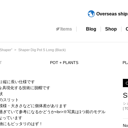
Overseas shi
Items
Blog
Shop
Shaper”
Shaper Dig Pot S Long (Black)
T
POT + PLANTS
PL
O
S
シ
[ 
No