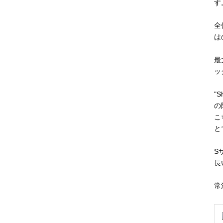
す
全
は
最
ッ
"
の
こ
と
S
長
常