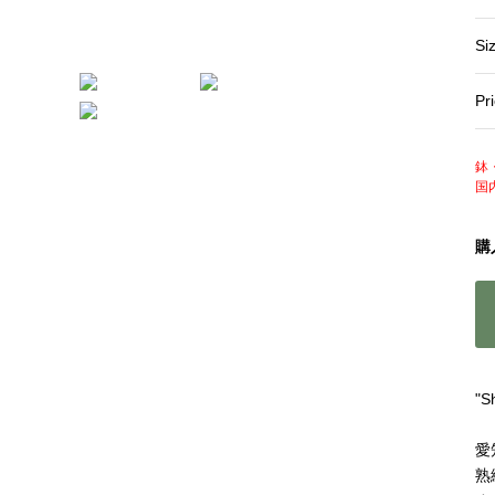
Si
Pr
鉢
国
購
"
愛
熟