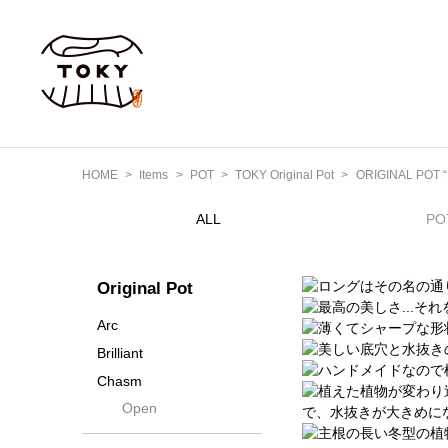
HOME
Items
POT
TOKY Original Pot
ORIGINAL POT “
ALL
PO
Original Pot
Arc
Brilliant
Chasm
Open
Contra
Cream