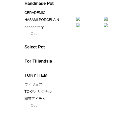
Handmade Pot
Crown
Distortion
CERADEMIC
Drop
HASAMI PORCELAIN
DUNE
honopottery
Flames
Open
nocturne
For
tamanhayat
Former
Select Pot
TETSUYA OZAWA
Fused
Scratch
Earth
For Tillandsia
Takehiro Ito
emeth
Yuya Iha
Enhance
TOKY ITEM
Grain
フィギュア
Gravity
TOKYオリジナル
Grid
園芸アイテム
Hagakure
Open
土・化粧石・活力剤
Horizon
インテリア・デザイン雑