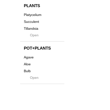
貨
Innocence
PLANTS
Tシャツ・バッグ
Kanai
Platycelium
その他
Kodama
Succulent
Kuwai
Tillandsia
Jasugan
Open
Seeds
Jomon+
Mutant
POT+PLANTS
Metamo
Agave
Native
Aloe
Progress
Bulb
Quartz
Open
Cactus
RAKU
Caudex
Reversi
Cycas
Rock
Euphorbia
Rugga
Sanseveria
Ryumyaku