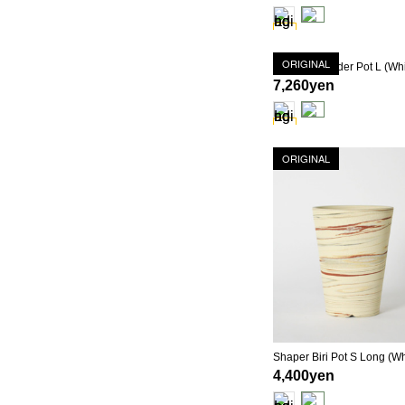
ORIGINAL
7,260yen
ORIGINAL
4,400yen