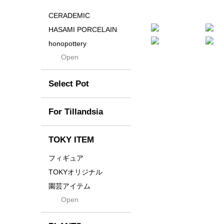
Distortion
CERADEMIC
Drop
HASAMI PORCELAIN
DUNE
honopottery
Flames
Open
nocturne
For
tamanhayat
Former
Select Pot
TETSUYA OZAWA
Fused
Scratch
Earth
For Tillandsia
Takehiro Ito
emeth
Yuya Iha
Enhance
TOKY ITEM
Grain
フィギュア
Gravity
TOKYオリジナル
Grid
園芸アイテム
Hagakure
Open
土・化粧石・活力剤
Horizon
インテリア・デザイン雑
貨
Innocence