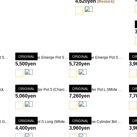
4,620yen
[Restock]
ORIGINAL
ORIGINAL
OR
Shaper Scrape Emerge Pot SS (Black)
Shaper Scrape Emerge Pot S (Black)
Shaper Scrape Emerge Pot S Long (Black)
5,500yen
5,720yen
3,9
ORIGINAL
ORIGINAL
OR
Shaper Shallow Pot M (Black Marble)
Shaper Cylinder Pot S (Charcoal Gray Marble)
Shaper Cylinder Pot L (White Marble)
5,060yen
7,260yen
7,7
ORIGINAL
ORIGINAL
OR
Shaper Biri Pot S (Charcoal Gray Marble)
Shaper Biri Pot S Long (White Marble)
Shaper Shallow Cylinder Biri Pot SS (Black Marble)
4,400yen
3,960yen
3,9