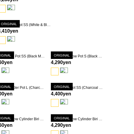
ORIGINAL
Shaper Biri Pot SS (White & Black) [ TOKY 10th Anniversary Revival Model ]
3,410yen
IGINAL
ORIGINAL
Shaper Basic Pot SS (Black Marble)
Shaper Shallow Pot S (Black Marble)
60yen
4,290yen
IGINAL
ORIGINAL
Shaper Cylinder Pot L (Charcoal Gray Marble)
Shaper Biri Pot SS (Charcoal Gray Marble)
00yen
4,400yen
IGINAL
ORIGINAL
Shaper Shallow Cylinder Biri Pot SS (Charcoal Gray Marble)
Shaper Shallow Cylinder Biri Pot S (Black Marble)
60yen
4,290yen