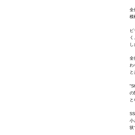
全
模
ビ
く
し
全
わ
と
"
の
と
S
小
状