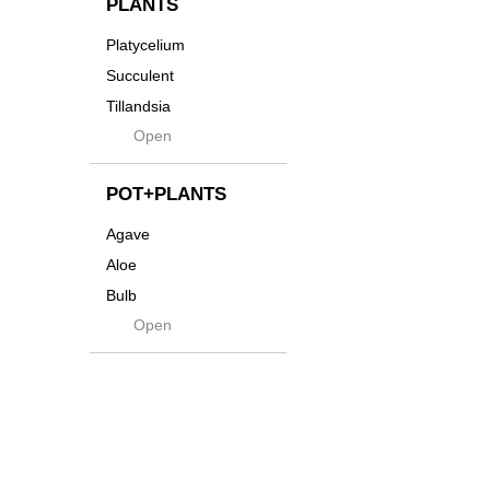
PLANTS
Tシャツ・バッグ
Kanai
Platycelium
その他
Kodama
Succulent
Kuwai
Tillandsia
Jasugan
Open
Seeds
Jomon+
Mutant
POT+PLANTS
Metamo
Agave
Native
Aloe
Progress
Bulb
Quartz
Open
Cactus
RAKU
Caudex
Reversi
Cycas
Rock
Euphorbia
Rugga
Sanseveria
Ryumyaku
Other
Shaper