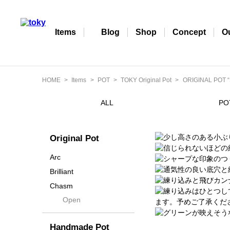
Items
Blog
Shop
Concept
O
HOME
Items
POT
TOKY Original Pot
ORIGINAL POT “
ALL
PO
Original Pot
Arc
Brilliant
Chasm
Open
Contra
Cream
Handmade Pot
Crown