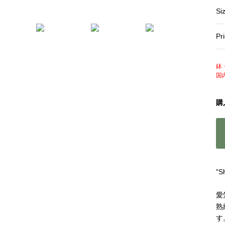
Si
Pr
鉢
国
購
"
愛
熟
す