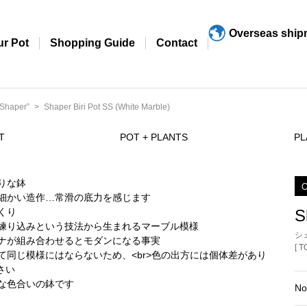
Overseas ship
ur Pot
Shopping Guide
Contact
Shaper”
Shaper Biri Pot SS (White Marble)
T
POT + PLANTS
PL
O
S
シ
[ 
No