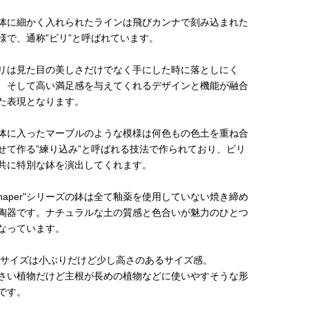
体に細かく入れられたラインは飛びカンナで刻み込まれた
様で、通称”ビリ”と呼ばれています。
リは見た目の美しさだけでなく手にした時に落としにく
、そして高い満足感を与えてくれるデザインと機能が融合
た表現となります。
体に入ったマーブルのような模様は何色もの色土を重ね合
せて作る”練り込み”と呼ばれる技法で作られており、ビリ
共に特別な鉢を演出してくれます。
Shaper"シリーズの鉢は全て釉薬を使用していない焼き締め
陶器です。ナチュラルな土の質感と色合いが魅力のひとつ
なっています。
Sサイズは小ぶりだけど少し高さのあるサイズ感。
さい植物だけど主根が長めの植物などに使いやすそうな形
です。