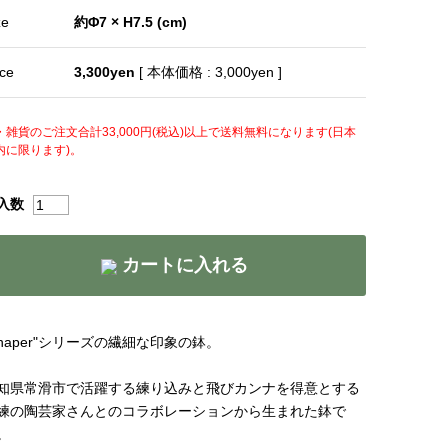
ze
約Φ7 × H7.5 (cm)
ice
3,300yen
[ 本体価格 : 3,000yen ]
・雑貨のご注文合計33,000円(税込)以上で送料無料になります(日本
内に限ります)。
入数
カートに入れる
Shaper"シリーズの繊細な印象の鉢。
知県常滑市で活躍する練り込みと飛びカンナを得意とする
練の陶芸家さんとのコラボレーションから生まれた鉢で
。