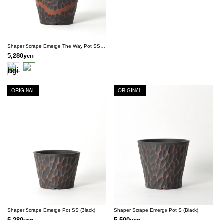
Shaper Scrape Emerge The Way Pot SS (Black) [ TOKY 10th Anniversary Model ]
5,280yen
ORIGINAL
ORIGINAL
Shaper Scrape Emerge Pot SS (Black)
Shaper Scrape Emerge Pot S (Black)
5,280yen
5,500yen