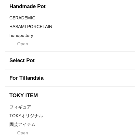
Handmade Pot
Crown
Distortion
CERADEMIC
Drop
HASAMI PORCELAIN
DUNE
honopottery
Flames
Open
nocturne
For
tamanhayat
Former
Select Pot
TETSUYA OZAWA
Fused
Scratch
Earth
For Tillandsia
Takehiro Ito
emeth
Yuya Iha
Enhance
TOKY ITEM
Grain
フィギュア
Gravity
TOKYオリジナル
Grid
園芸アイテム
Hagakure
Open
土・化粧石・活力剤
Horizon