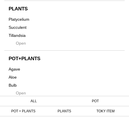
インテリア・デザイン雑貨
Innocence
PLANTS
Tシャツ・バッグ
Kanai
その他
Platycelium
Kodama
Succulent
Kuwai
Tillandsia
Jasugan
Open
Seeds
Jomon+
Mutant
POT+PLANTS
Metamo
Agave
Native
Aloe
Progress
Bulb
Quartz
Open
Cactus
RAKU
Caudex
ALL
POT
Reversi
Cycas
POT + PLANTS
PLANTS
TOKY ITEM
Rock
Euphorbia
Rugga
Tweet
Sanseveria
Ryumyaku