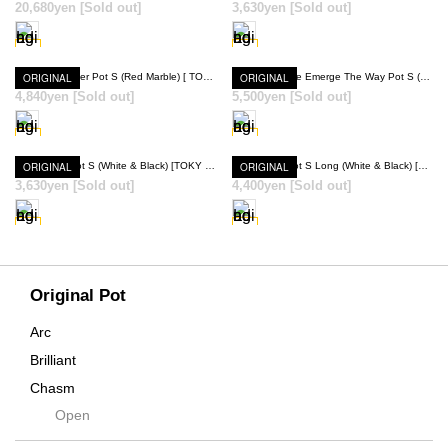
20,680yen
[Sold out]
3,630yen
[Sold out]
SOLD OUT
SOLD OUT
ORIGINAL
Shaper Cylinder Pot S (Red Marble) [ TOKY 10th Anniversary Model ]
ORIGINAL
Shaper Scrape Emerge The Way Pot S (Black) [ TOKY 10th Anniversary Model ]
4,840yen
[Sold out]
5,500yen
[Sold out]
SOLD OUT
SOLD OUT
ORIGINAL
Shaper Biri Pot S (White & Black) [TOKY 10th Anniversary Revival Model]
ORIGINAL
Shaper Biri Pot S Long (White & Black) [TOKY 10th Anniversary Revival Model]
3,630yen
[Sold out]
4,400yen
[Sold out]
SOLD OUT
SOLD OUT
Original Pot
Arc
Brilliant
Chasm
Open
Contra
Cream