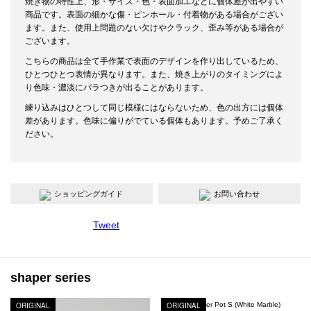
焼き物の特性上、形・サイズ・色・表面加工などに個体差が出やすい
商品です。表面の細かな傷・ピンホール・付着物がある場合がござい
ます。また、使用上問題のない欠けやクラック、歪み等がある場合が
ございます。
こちらの商品は全て手作業で表面のデザインを作り出しているため、
ひとつひとつ表情が異なります。また、焼き上がりのタイミングによ
り色味・濃淡にバラつきが出ることがあります。
練り込みはひとつして同じ模様にはならないため、色の出方には個体
差があります。色味に偏りがでている個体もあります。予めご了承く
ださい。
ショッピングガイド
お問い合わせ
Tweet
shaper series
ORIGINAL
Shaper Cylinder Pot S (White Marble)
ORIGINAL