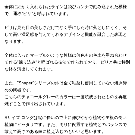
全体に細かく入れられたラインは飛びカンナで刻み込まれた模様
で、通称”ビリ”と呼ばれています。
ビリは見た目の美しさだけでなく手にした時に落としにくく、そ
して高い満足感を与えてくれるデザインと機能が融合した表現と
なります。
全体に入ったマーブルのような模様は何色もの色土を重ね合わせ
て作る”練り込み”と呼ばれる技法で作られており、ビリと共に特別
な鉢を演出してくれます。
また、"Shaper"シリーズの鉢は全て釉薬し使用していない焼き締
めの陶器です。
こちらのチャコールグレーのカラーは一度焼成されたものを再度
燻すことで作り出されています。
Sサイズ ロングは縦に長いので上に伸びやかな植物や主根の長い
植物にピッタリです。また、周りに配置する植物とのバランスで
敢えて高さのある鉢に植え込むのもいいと思います。