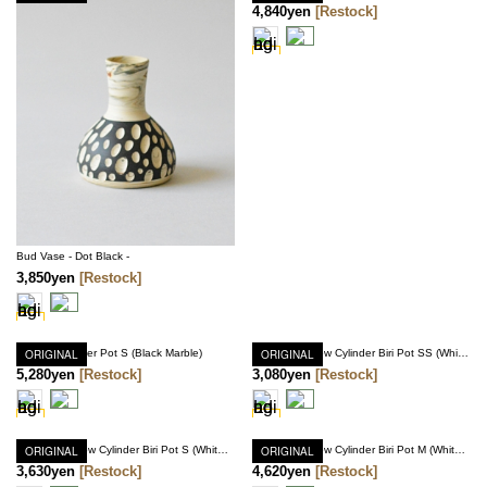
4,840yen
[Restock]
Bud Vase - Dot Black -
3,850yen
[Restock]
Shaper Cylinder Pot S (Black Marble)
ORIGINAL
ORIGINAL
Shaper Shallow Cylinder Biri Pot SS (White Marble)
5,280yen
[Restock]
3,080yen
[Restock]
ORIGINAL
Shaper Shallow Cylinder Biri Pot S (White Marble)
ORIGINAL
Shaper Shallow Cylinder Biri Pot M (White Marble)
3,630yen
[Restock]
4,620yen
[Restock]