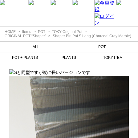
HOME
Items
POT
TOKY Original Pot
ORIGINAL POT “Shaper”
Shaper Biri Pot S Long (Charcoal Gray Marble)
ALL
POT
POT + PLANTS
PLANTS
TOKY ITEM