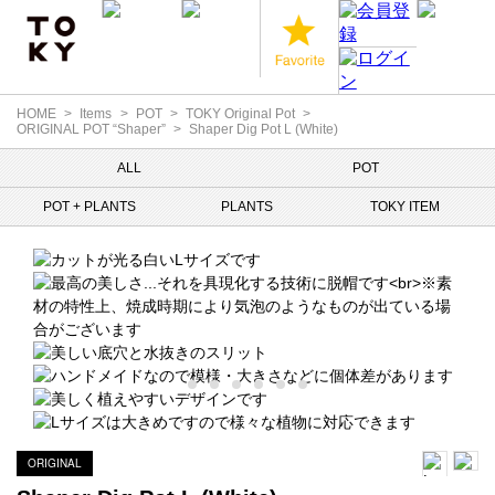
HOME
Items
POT
TOKY Original Pot
ORIGINAL POT “Shaper”
Shaper Dig Pot L (White)
ALL
POT
POT + PLANTS
PLANTS
TOKY ITEM
ORIGINAL