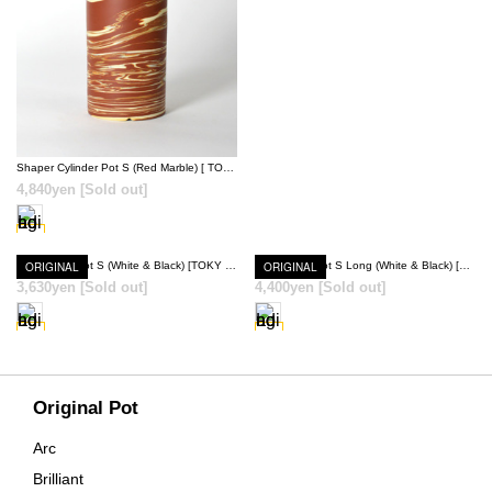
SOLD OUT
Shaper Cylinder Pot S (Red Marble) [ TOKY 10th Anniversary Model ]
4,840yen
[Sold out]
ORIGINAL
Shaper Biri Pot S (White & Black) [TOKY 10th Anniversary Revival Model]
ORIGINAL
Shaper Biri Pot S Long (White & Black) [TOKY 10th Anniversary Revival Model]
3,630yen
[Sold out]
4,400yen
[Sold out]
SOLD OUT
SOLD OUT
Original Pot
Arc
Brilliant