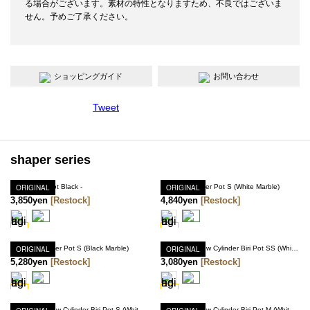
る場合がございます。素材の特性となりますため、不良ではございま
せん。予めご了承ください。
ショッピングガイド
お問い合わせ
Tweet
shaper series
Bud Vase - Dot Black -
ORIGINAL
Shaper Cylinder Pot S (White Marble)
ORIGINAL
3,850yen
[Restock]
4,840yen
[Restock]
Shaper Cylinder Pot S (Black Marble)
ORIGINAL
ORIGINAL
Shaper Shallow Cylinder Biri Pot SS (White Marble)
5,280yen
[Restock]
3,080yen
[Restock]
Shaper Shallow Cylinder Biri Pot S (White Marble)
Shaper Shallow Cylinder Biri Pot M (White Marble)