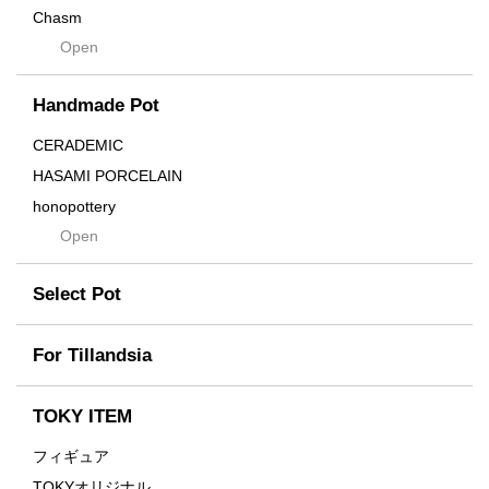
Chasm
Open
Contra
Cream
Handmade Pot
Crown
Distortion
CERADEMIC
Drop
HASAMI PORCELAIN
DUNE
honopottery
Flames
Open
nocturne
For
tamanhayat
Former
Select Pot
TETSUYA OZAWA
Fused
Scratch
Earth
For Tillandsia
Takehiro Ito
emeth
Yuya Iha
Enhance
TOKY ITEM
Grain
フィギュア
Gravity
TOKYオリジナル