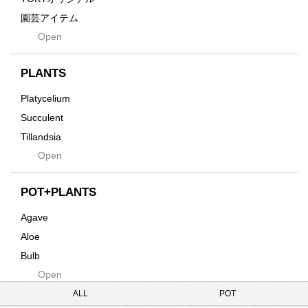
Grid
園芸アイテム
Hagakure
Open
土・化粧石・活力剤
Horizon
インテリア・デザイン雑貨
Innocence
PLANTS
Tシャツ・バッグ
Kanai
その他
Platycelium
Kodama
Succulent
Kuwai
Tillandsia
Jasugan
Open
Seeds
Jomon+
Mutant
POT+PLANTS
Metamo
Agave
Native
Aloe
Progress
Bulb
Quartz
Open
Cactus
RAKU
Caudex
ALL
POT
Reversi