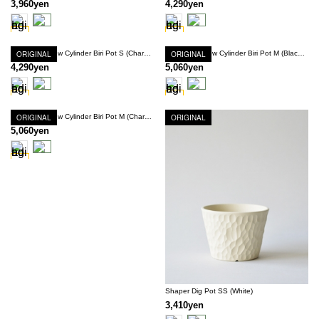
3,960yen
4,290yen
ORIGINAL
Shaper Shallow Cylinder Biri Pot S (Charcoal Gray Marble)
ORIGINAL
Shaper Shallow Cylinder Biri Pot M (Black Marble)
4,290yen
5,060yen
ORIGINAL
Shaper Shallow Cylinder Biri Pot M (Charcoal Gray Marble)
ORIGINAL
5,060yen
Shaper Dig Pot SS (White)
3,410yen