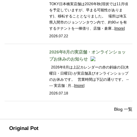
TOKY日本橋実店舗は2026年秋(現状では11月頃
を予定していますが、早まる可能性がありま
す)、移転することとなりました。 場所は埼玉
県入間市のジョンソンタウン内で、約90㎡を有
するテナントを一棟借り、店舗・倉庫...[
more
]
2026.07.22
2026年8月の実店舗・オンラインショッ
プお休みのお知らせ
2026年8月は上記カレンダーの赤の斜線の日(木
曜日・日曜日) が実店舗及びオンラインショップ
のお休みです。 営業時間は下記の通りです。 --
--- 実店舗 : 月...[
more
]
2026.07.18
Blog 一覧
Original Pot