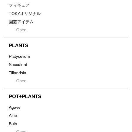
Grain
フィギュア
Gravity
TOKYオリジナル
Grid
園芸アイテム
Hagakure
Open
土・化粧石・活力剤
Horizon
インテリア・デザイン雑貨
Innocence
PLANTS
Tシャツ・バッグ
Kanai
その他
Platycelium
Kodama
Succulent
Kuwai
Tillandsia
Jasugan
Open
Seeds
Jomon+
Mutant
POT+PLANTS
Metamo
Agave
Native
Aloe
Progress
Bulb
Quartz
Open
Cactus