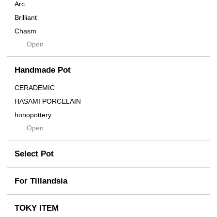
Arc
Brilliant
Chasm
Open
Contra
Cream
Handmade Pot
Crown
Distortion
CERADEMIC
Drop
HASAMI PORCELAIN
DUNE
honopottery
Flames
Open
nocturne
For
tamanhayat
Former
Select Pot
TETSUYA OZAWA
Fused
Scratch
Earth
For Tillandsia
Takehiro Ito
emeth
Yuya Iha
Enhance
TOKY ITEM