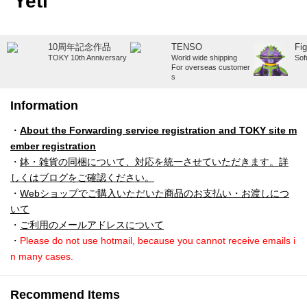
Yeti
10周年記念作品
TENSO
Fi
TOKY 10th Anniversary
World wide shipping
Sof
For overseas customer
s
Information
・
About the Forwarding service registration and TOKY site m
ember registration
・
鉢・雑貨の同梱について、対応を統一させていただきます。詳
しくはブログをご確認ください。
・
Webショップでご購入いただいた商品のお支払い・お渡しにつ
いて
・
ご利用のメールアドレスについて
・
Please do not use hotmail, because you cannot receive emails i
n many cases.
Recommend Items