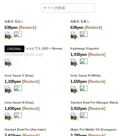
化粧石 瓦白 L
化粧石 瓦黒 L
638yen
[Restock]
638yen
[Restock]
ORIGINAL
ソフビ製ユーフォルビア人 (GID × Monster blue)
Kashiwagi (Yogoshi)
14,520yen
[Sold out]
1,430yen
[Restock]
SOLD OUT
Ionia Squat S (Gray)
Ionia Squat M (White)
1,100yen
[Restock]
1,650yen
[Restock]
Ionia Squat M (Gray)
Stacked Bowl Pot (Mangan Black)
1,650yen
[Restock]
3,410yen
[Restock]
Stacked Bowl Pot (Aka Irabo)
Mejiro Pot Middle SS (Kurogane)
3,410yen
[Restock]
3,795yen
[Restock]