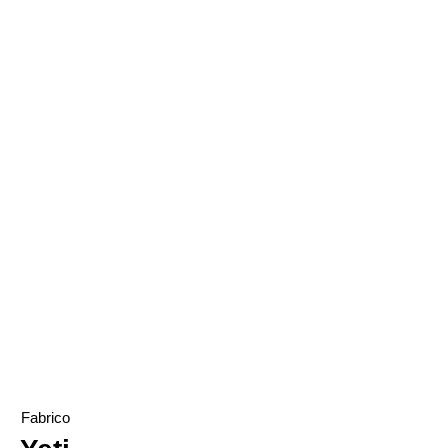
TOKY original Jewelry
Succulent Jewelry
Fabrico