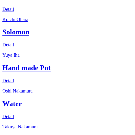
Detail
Koichi Ohara
Solomon
Detail
Yuya Iha
Hand made Pot
Detail
Oshi Nakamura
Water
Detail
Takuya Nakamura