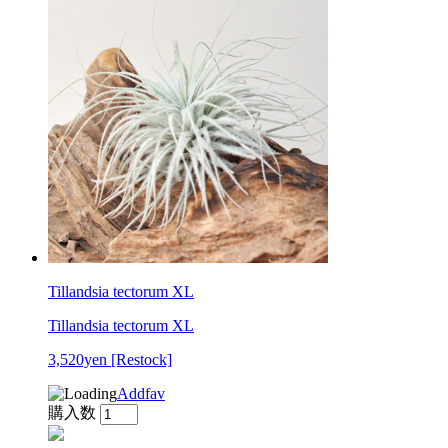
Tillandsia tectorum XL
Tillandsia tectorum XL
3,520yen
[Restock]
Addfav
購入数