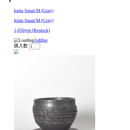
Ionia Squat M (Gray)
Ionia Squat M (Gray)
1,650yen
[Restock]
Addfav
購入数