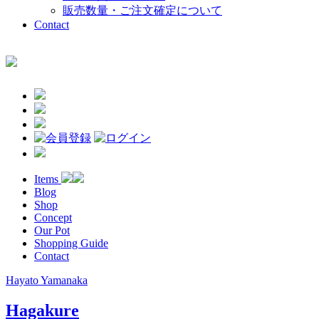
販売数量・ご注文確定について
Contact
Items
Blog
Shop
Concept
Our Pot
Shopping Guide
Contact
Hayato Yamanaka
Hagakure