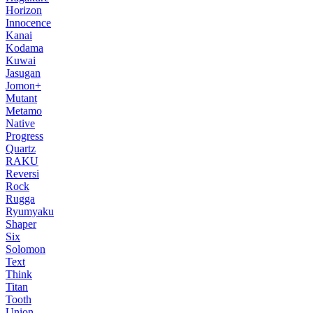
Horizon
Innocence
Kanai
Kodama
Kuwai
Jasugan
Jomon+
Mutant
Metamo
Native
Progress
Quartz
RAKU
Reversi
Rock
Rugga
Ryumyaku
Shaper
Six
Solomon
Text
Think
Titan
Tooth
Union