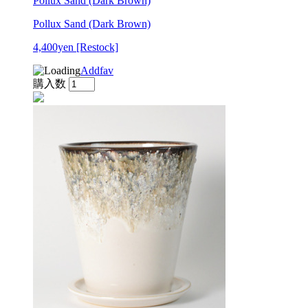
Pollux Sand (Dark Brown)
Pollux Sand (Dark Brown)
4,400yen
[Restock]
Addfav
購入数