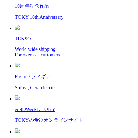
10周年記念作品
TOKY 10th Anniversary
TENSO
World wide shipping
For overseas customers
Figure / フィギア
Sofuvi, Ceramic, etc...
ANDWARE TOKY
TOKYの食器オンラインサイト