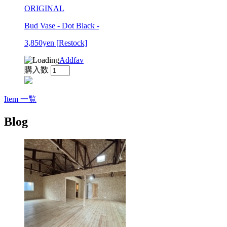
ORIGINAL
Bud Vase - Dot Black -
3,850yen
[Restock]
Addfav
購入数
Item 一覧
Blog