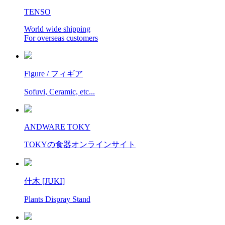
TENSO
World wide shipping
For overseas customers
Figure / フィギア
Sofuvi, Ceramic, etc...
ANDWARE TOKY
TOKYの食器オンラインサイト
什木 [JUKI]
Plants Dispray Stand