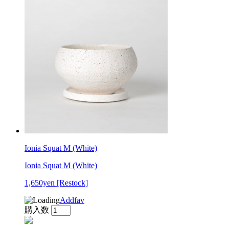
Ionia Squat M (White)
Ionia Squat M (White)
1,650yen
[Restock]
Addfav
購入数