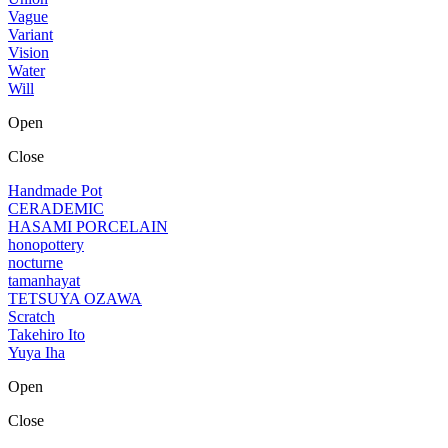
Vague
Variant
Vision
Water
Will
Open
Close
Handmade Pot
CERADEMIC
HASAMI PORCELAIN
honopottery
nocturne
tamanhayat
TETSUYA OZAWA
Scratch
Takehiro Ito
Yuya Iha
Open
Close