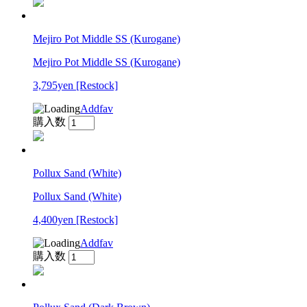
Mejiro Pot Middle SS (Kurogane)
Mejiro Pot Middle SS (Kurogane)
3,795yen
[Restock]
Addfav
購入数
Pollux Sand (White)
Pollux Sand (White)
4,400yen
[Restock]
Addfav
購入数