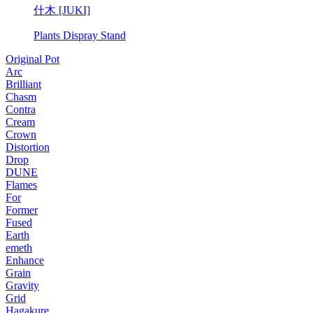
什木 [JUKI]
Plants Dispray Stand
Original Pot
Arc
Brilliant
Chasm
Contra
Cream
Crown
Distortion
Drop
DUNE
Flames
For
Former
Fused
Earth
emeth
Enhance
Grain
Gravity
Grid
Hagakure