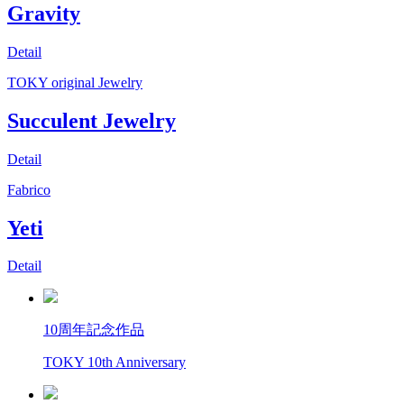
Gravity
Detail
TOKY original Jewelry
Succulent Jewelry
Detail
Fabrico
Yeti
Detail
10周年記念作品
TOKY 10th Anniversary