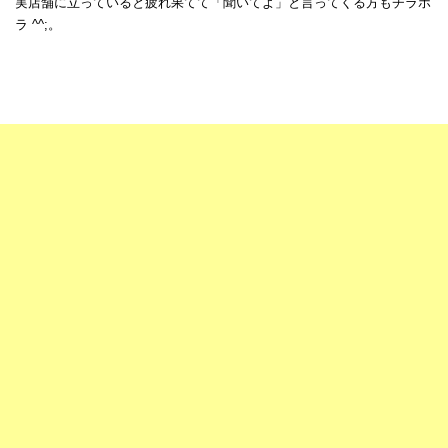
実店舗に立っていると疲れ果てて「聞いてよ」と言ってくる方もチラホ
ラ ^^;。