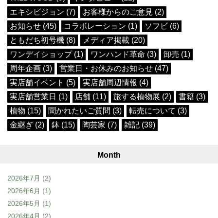
エキシビジョン (7)
お客様からのご意見 (2)
お知らせ (45)
コラボレーション (1)
ソフビ (6)
ともだち初号機 (8)
メディア掲載 (20)
ワンデイショップ (1)
ワンハンド革命 (3)
卸売 (1)
周年企画 (3)
営業日・お休みのお知らせ (47)
実店舗イベント (5)
実店舗周辺情報 (4)
実店舗営業日 (1)
店舗 (11)
旅する植物展 (2)
書籍 (3)
植物 (15)
聞かれたいご質問 (3)
転売について (3)
金継ぎ (2)
鉢 (15)
陶芸家 (7)
雑記 (39)
Month
2026年7月
(2)
2026年6月
(1)
2026年5月
(1)
2026年4月
(2)