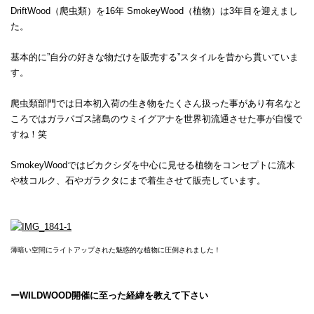
DriftWood（爬虫類）を16年 SmokeyWood（植物）は3年目を迎えまし
た。
基本的に”自分の好きな物だけを販売する”スタイルを昔から貫いていま
す。
爬虫類部門では日本初入荷の生き物をたくさん扱った事があり有名なと
ころではガラパゴス諸島のウミイグアナを世界初流通させた事が自慢で
すね！笑
SmokeyWoodではビカクシダを中心に見せる植物をコンセプトに流木
や枝コルク、石やガラクタにまで着生させて販売しています。
薄暗い空間にライトアップされた魅惑的な植物に圧倒されました！
ーWILDWOOD開催に至った経緯を教えて下さい