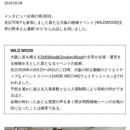
2016.05.09
インタビュー企画の第2回目。
先日TOKYも参加しました新たな大阪の植物イベント [WILDWOOD]主
宰の野本さん通称“ボス”からお話しを伺いました。
WILD WOOD
大阪に居を構える
DriftWood&SmokeyWood
の主宰が企画・運営す
る植物を主とした新たなるイベントの総称。
先日2016年の4月23〜24日の二日間、大阪の靫公園横のクリエイテ
ィブなイベントスペース[VADE MECVM(ヴェイディミーカン)]で行
われました。
予想を遙かに超える入場者数となり入場制限により長蛇の列ができ
るほど。
会期が終わったあとも賞賛の声を多く聞き関西植物シーンの台風の
目になったことは確実である。