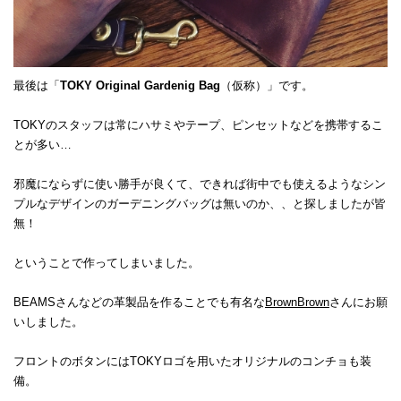
最後は「
TOKY Original Gardenig Bag
（仮称）」です。
TOKYのスタッフは常にハサミやテープ、ピンセットなどを携帯するこ
とが多い…
邪魔にならずに使い勝手が良くて、できれば街中でも使えるようなシン
プルなデザインのガーデニングバッグは無いのか、、と探しましたが皆
無！
ということで作ってしまいました。
BEAMSさんなどの革製品を作ることでも有名な
BrownBrown
さんにお願
いしました。
フロントのボタンにはTOKYロゴを用いたオリジナルのコンチョも装
備。