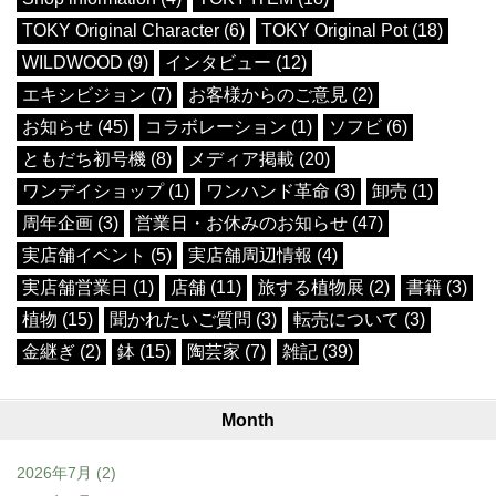
TOKY Original Character (6)
TOKY Original Pot (18)
WILDWOOD (9)
インタビュー (12)
エキシビジョン (7)
お客様からのご意見 (2)
お知らせ (45)
コラボレーション (1)
ソフビ (6)
ともだち初号機 (8)
メディア掲載 (20)
ワンデイショップ (1)
ワンハンド革命 (3)
卸売 (1)
周年企画 (3)
営業日・お休みのお知らせ (47)
実店舗イベント (5)
実店舗周辺情報 (4)
実店舗営業日 (1)
店舗 (11)
旅する植物展 (2)
書籍 (3)
植物 (15)
聞かれたいご質問 (3)
転売について (3)
金継ぎ (2)
鉢 (15)
陶芸家 (7)
雑記 (39)
Month
2026年7月
(2)