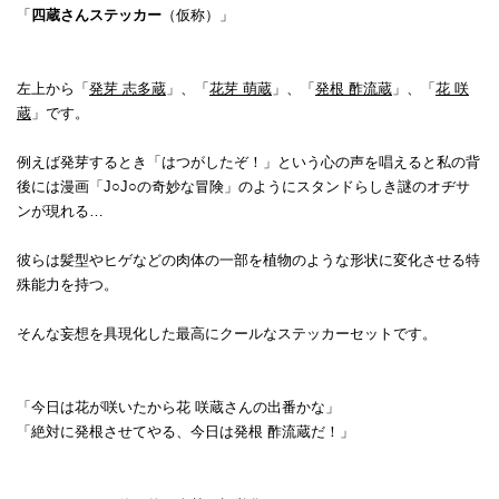
「
四蔵さんステッカー
（仮称）」
左上から「
発芽 志多蔵
」、「
花芽 萌蔵
」、「
発根 酢流蔵
」、「
花 咲
蔵
」です。
例えば発芽するとき「はつがしたぞ！」という心の声を唱えると私の背
後には漫画「J○J○の奇妙な冒険」のようにスタンドらしき謎のオヂサ
ンが現れる…
彼らは髪型やヒゲなどの肉体の一部を植物のような形状に変化させる特
殊能力を持つ。
そんな妄想を具現化した最高にクールなステッカーセットです。
「今日は花が咲いたから花 咲蔵さんの出番かな」
「絶対に発根させてやる、今日は発根 酢流蔵だ！」