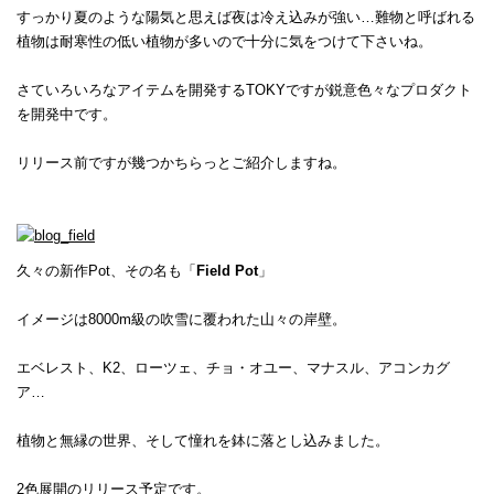
すっかり夏のような陽気と思えば夜は冷え込みが強い…難物と呼ばれる
植物は耐寒性の低い植物が多いので十分に気をつけて下さいね。
さていろいろなアイテムを開発するTOKYですが鋭意色々なプロダクト
を開発中です。
リリース前ですが幾つかちらっとご紹介しますね。
久々の新作Pot、その名も「
Field Pot
」
イメージは8000m級の吹雪に覆われた山々の岸壁。
エベレスト、K2、ローツェ、チョ・オユー、マナスル、アコンカグ
ア…
植物と無縁の世界、そして憧れを鉢に落とし込みました。
2色展開のリリース予定です。