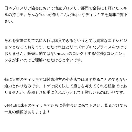
日本ブロメリア協会において地生ブロメリア部門で金賞にも輝いたスキ
ルの持ち主。そんなYoctoが作りこんだSuperなディッキアを是非ご覧下
さい。
それを実際に見て気に入れば購入できるというとても貴重なエキシビジ
ョンとなっております。ただそれほどリーズナブルなプライスをつけて
おりません。販売目的ではないmachiのコレクトする特別なコレクショ
ン株が多いのでご理解いただけると幸いです。
特に大型のディッキアは関東地方の小売店ではまず見ることのできない
迫力と作り込みです。トゲは鋭く決して癒しを与えてくれる植物ではあ
りませんが、品種も含め手に入れようとしても難しいものばかりです。
6月4日は珠玉のディッキアたちに是非会いに来て下さい。見るだけでも
一見の価値はありますよ！