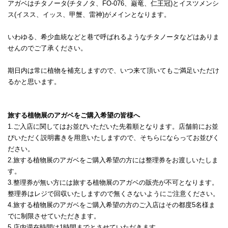
アガベはチタノータ(チタノタ、FO-076、巌竜、仁王冠)とイスツメンシ
ス(イスス、イッス、甲蟹、雷神)がメインとなります。
いわゆる、希少血統などと巷で呼ばれるようなチタノータなどはありま
せんのでご了承ください。
期日内は常に植物を補充しますので、いつ来て頂いてもご満足いただけ
るかと思います。
旅する植物展のアガベをご購入希望の皆様へ
1.ご入店に関してはお並びいただいた先着順となります。店舗前にお並
びいただく説明書きを用意いたしますので、そちらにならってお並びく
ださい。
2.旅する植物展のアガベをご購入希望の方には整理券をお渡しいたしま
す。
3.整理券が無い方には旅する植物展のアガベの販売が不可となります。
整理券はレジで回収いたしますので無くさないようにご注意ください。
4.旅する植物展のアガベをご購入希望の方のご入店はその都度5名様ま
でに制限させていただきます。
5.店内滞在時間は1時間までとさせていただきます。