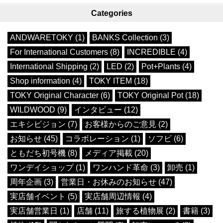
Categories
ANDWARETOKY (1)
BANKS Collection (3)
For International Customers (8)
INCREDIBLE (4)
International Shipping (2)
LED (2)
Pot+Plants (4)
Shop information (4)
TOKY ITEM (18)
TOKY Original Character (6)
TOKY Original Pot (18)
WILDWOOD (9)
インタビュー (12)
エキシビジョン (7)
お客様からのご意見 (2)
お知らせ (45)
コラボレーション (1)
ソフビ (6)
ともだち初号機 (8)
メディア掲載 (20)
ワンデイショップ (1)
ワンハンド革命 (3)
卸売 (1)
周年企画 (3)
営業日・お休みのお知らせ (47)
実店舗イベント (5)
実店舗周辺情報 (4)
実店舗営業日 (1)
店舗 (11)
旅する植物展 (2)
書籍 (3)