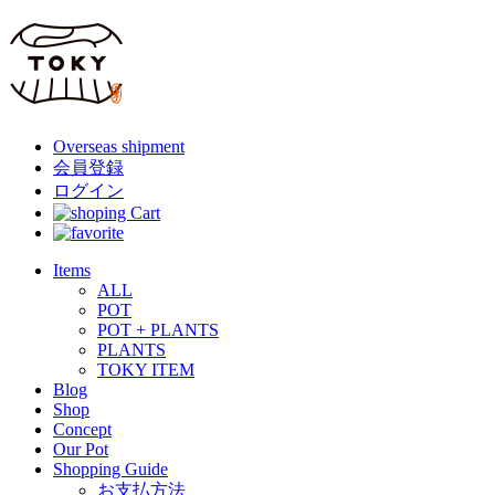
Overseas shipment
会員登録
ログイン
Items
ALL
POT
POT + PLANTS
PLANTS
TOKY ITEM
Blog
Shop
Concept
Our Pot
Shopping Guide
お支払方法