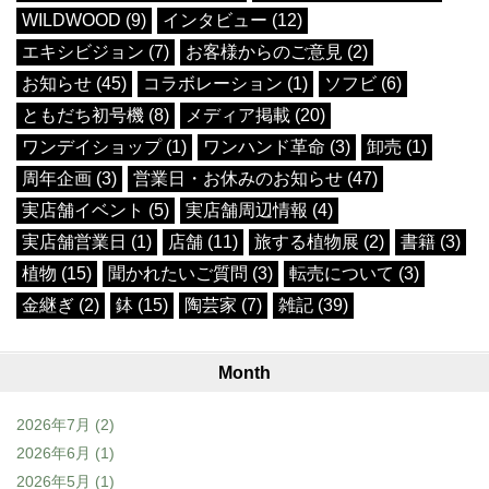
WILDWOOD (9)
インタビュー (12)
エキシビジョン (7)
お客様からのご意見 (2)
お知らせ (45)
コラボレーション (1)
ソフビ (6)
ともだち初号機 (8)
メディア掲載 (20)
ワンデイショップ (1)
ワンハンド革命 (3)
卸売 (1)
周年企画 (3)
営業日・お休みのお知らせ (47)
実店舗イベント (5)
実店舗周辺情報 (4)
実店舗営業日 (1)
店舗 (11)
旅する植物展 (2)
書籍 (3)
植物 (15)
聞かれたいご質問 (3)
転売について (3)
金継ぎ (2)
鉢 (15)
陶芸家 (7)
雑記 (39)
Month
2026年7月
(2)
2026年6月
(1)
2026年5月
(1)