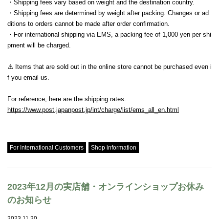
・Shipping fees vary based on weight and the destination country.
・Shipping fees are determined by weight after packing. Changes or ad
ditions to orders cannot be made after order confirmation.
・For international shipping via EMS, a packing fee of 1,000 yen per shi
pment will be charged.
⚠️ Items that are sold out in the online store cannot be purchased even i
f you email us.
For reference, here are the shipping rates:
https://www.post.japanpost.jp/int/charge/list/ems_all_en.html
Tweet
For International Customers
Shop information
2023年12月の実店舗・オンラインショップお休み
のお知らせ
2023.11.20