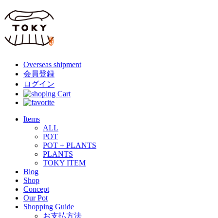
Overseas shipment
会員登録
ログイン
Items
ALL
POT
POT + PLANTS
PLANTS
TOKY ITEM
Blog
Shop
Concept
Our Pot
Shopping Guide
お支払方法