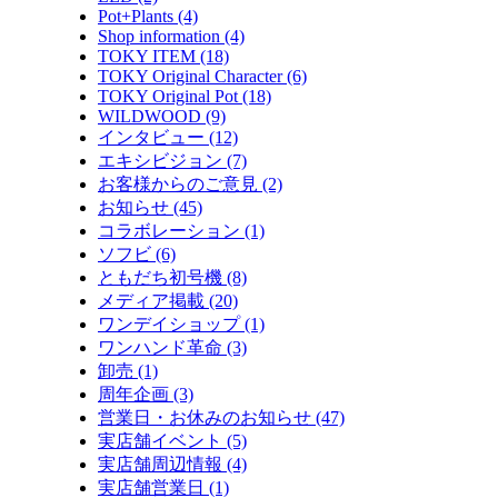
Pot+Plants (4)
Shop information (4)
TOKY ITEM (18)
TOKY Original Character (6)
TOKY Original Pot (18)
WILDWOOD (9)
インタビュー (12)
エキシビジョン (7)
お客様からのご意見 (2)
お知らせ (45)
コラボレーション (1)
ソフビ (6)
ともだち初号機 (8)
メディア掲載 (20)
ワンデイショップ (1)
ワンハンド革命 (3)
卸売 (1)
周年企画 (3)
営業日・お休みのお知らせ (47)
実店舗イベント (5)
実店舗周辺情報 (4)
実店舗営業日 (1)