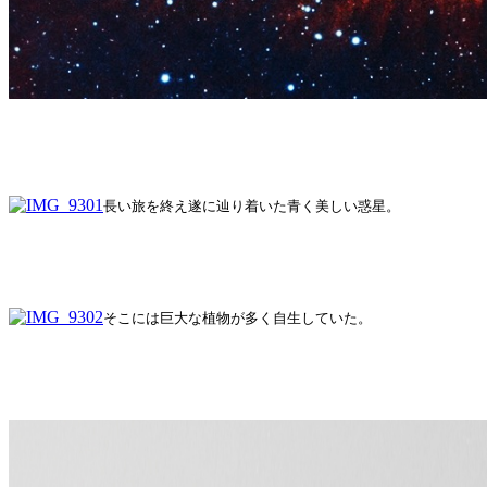
長い旅を終え遂に辿り着いた青く美しい惑星。
そこには巨大な植物が多く自生していた。