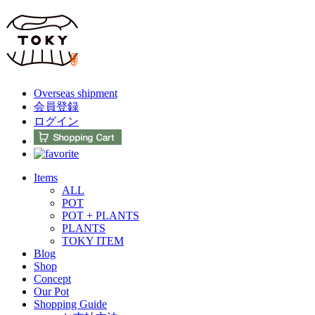
Overseas shipment
会員登録
ログイン
Items
ALL
POT
POT + PLANTS
PLANTS
TOKY ITEM
Blog
Shop
Concept
Our Pot
Shopping Guide