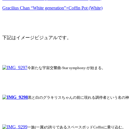
Gracilius Chan “White generation”×Coffin Pot (White)
下記はイメージビジュアルです。
今新たな宇宙交響曲-Star symphony-が始まる。
黒と白のグラキリスちゃんの前に現れる調停者という名の神
一族(一属)の誇りであるスペースポッドCoffinに乗り込む。