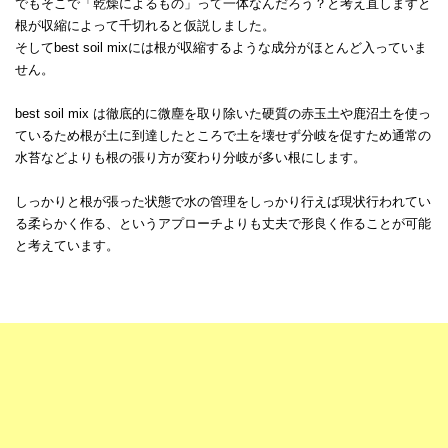
でもそこで「乾燥によるもの」って一体なんだろう？と考え直しますと
根が収縮によって千切れると仮説しました。
そしてbest soil mixには根が収縮するような成分がほとんど入っていま
せん。
best soil mix は徹底的に微塵を取り除いた硬質の赤玉土や鹿沼土を使っ
ているため根が土に到達したところで土を壊せず分岐を促すため通常の
水苔などよりも根の張り方が変わり分岐が多い根にします。
しっかりと根が張った状態で水の管理をしっかり行えば現状行われてい
る柔らかく作る、というアプローチよりも丈夫で形良く作ることが可能
と考えています。