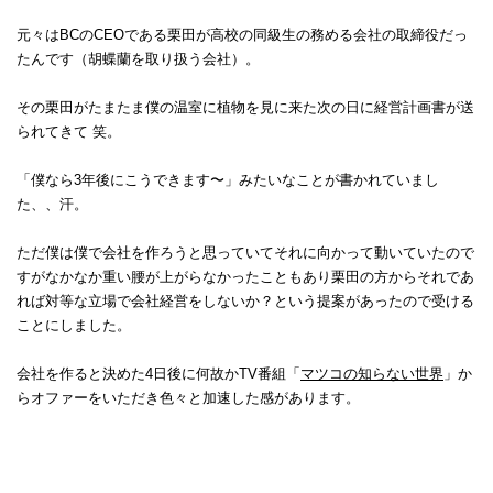
元々はBCのCEOである栗田が高校の同級生の務める会社の取締役だっ
たんです（胡蝶蘭を取り扱う会社）。
その栗田がたまたま僕の温室に植物を見に来た次の日に経営計画書が送
られてきて 笑。
「僕なら3年後にこうできます〜」みたいなことが書かれていまし
た、、汗。
ただ僕は僕で会社を作ろうと思っていてそれに向かって動いていたので
すがなかなか重い腰が上がらなかったこともあり栗田の方からそれであ
れば対等な立場で会社経営をしないか？という提案があったので受ける
ことにしました。
会社を作ると決めた4日後に何故かTV番組「
マツコの知らない世界
」か
らオファーをいただき色々と加速した感があります。