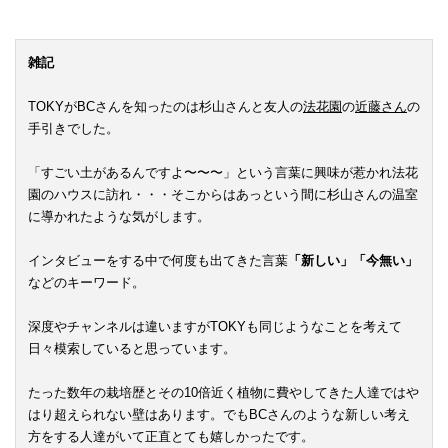
雑記
TOKYがBCさんを知ったのは杉山さんと友人の
法花園
の
近藤さん
の
手引きでした。
「すごい土があるんですよ〜〜〜」という言葉に興味が惹かれ法花
園のハウスに訪れ・・・そこからはあっという間に杉山さんの温室
に導かれたような気がします。
インタビューをする中で何度も出てきた言葉
「新しい」「今無い」
などのキーワード。
深度やチャンネルは違いますがTOKYも同じようなことを考えて
日々模索していると思っています。
たった数年の栽培歴とその10倍近く植物に費やしてきた人達ではや
はり超えられない壁はあります。でもBCさんのような新しい考え
方をする人達がいて正直とても嬉しかったです。