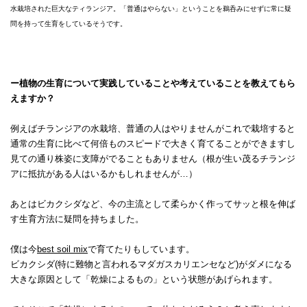
水栽培された巨大なティランジア。「普通はやらない」ということを鵜呑みにせずに常に疑
問を持って生育をしているそうです。
ー植物の生育について実践していることや考えていることを教えてもら
えますか？
例えばチランジアの水栽培、普通の人はやりませんがこれで栽培すると
通常の生育に比べて何倍ものスピードで大きく育てることができますし
見ての通り株姿に支障がでることもありません（根が生い茂るチランジ
アに抵抗がある人はいるかもしれませんが…）
あとはビカクシダなど、今の主流として柔らかく作ってサッと根を伸ば
す生育方法に疑問を持ちました。
僕は今
best soil mix
で育てたりもしています。
ビカクシダ(特に難物と言われるマダガスカリエンセなど)がダメになる
大きな原因として「乾燥によるもの」という状態があげられます。