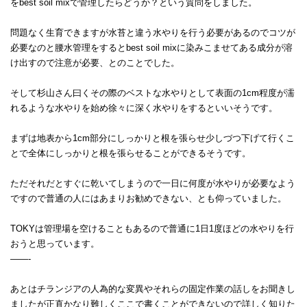
をbest soil mixで管理したらどうか？という質問をしました。
問題なく生育できますが水苔と違う水やりを行う必要があるのでコツが
必要なのと腰水管理をするとbest soil mixに染みこませてある成分が溶
け出すので注意が必要、とのことでした。
そして杉山さん曰くその際のベストな水やりとして表面の1cm程度が濡
れるような水やりを始め徐々に深く水やりをするといいそうです。
まずは地表から1cm部分にしっかりと根を張らせ少しづつ下げて行くこ
とで全体にしっかりと根を張らせることができるそうです。
ただそれだとすぐに乾いてしまうので一日に何度が水やりが必要なよう
ですので普通の人にはあまりお勧めできない、とも仰っていました。
TOKYは管理場を空けることもあるので普通に1日1度ほどの水やりを行
おうと思っています。
——-
あとはチランジアの人為的な変異やそれらの固定作業の話しをお聞きし
ましたが正直かなり難しくここで書くことができないので詳しく知りた