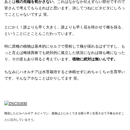
あとは
根の先端を乾かさない
。これはなかなか伝えずらい部分ですので
皆さんで考えてもらえればと思います。決してつねにビタビタにしろっ
てことじゃないですよ 笑。
とにかく！誰よりも早く大きく、誰よりも早く花を咲かせて種を採る、
ということにとことんこだわっています。
特に原種の植物は基本的にセルフで受粉して種が採れるはずですし、も
っと言えば雌雄異株でも絶対的に孤立した状況になれば雄も雌になった
り、その逆もあり得ると考えています。
植物に絶対は無いんです。
ちなみにハオルチアは水苔栽培すると休眠せずにめちゃくちゃ生育早い
です。そんなアホなことばかりしてます 笑。
開花したビルベルギア オビ＝ワン、親株はとにかくできる限り早く生育させて子株を出すこ
とに注力しているそう。