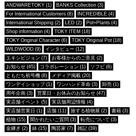
ANDWARETOKY (1)
BANKS Collection (3)
For International Customers (8)
INCREDIBLE (4)
International Shipping (2)
LED (2)
Pot+Plants (4)
Shop information (4)
TOKY ITEM (18)
TOKY Original Character (6)
TOKY Original Pot (18)
WILDWOOD (9)
インタビュー (12)
エキシビジョン (7)
お客様からのご意見 (2)
お知らせ (45)
コラボレーション (1)
ソフビ (6)
ともだち初号機 (8)
メディア掲載 (20)
ワンデイショップ (1)
ワンハンド革命 (3)
卸売 (1)
周年企画 (3)
営業日・お休みのお知らせ (47)
実店舗イベント (5)
実店舗周辺情報 (4)
実店舗営業日 (1)
店舗 (11)
旅する植物展 (2)
書籍 (3)
植物 (15)
聞かれたいご質問 (3)
転売について (3)
金継ぎ (2)
鉢 (15)
陶芸家 (7)
雑記 (39)