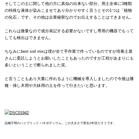
そしてこの土に関して他の方に真似の出来ない部分。用土全体に3種類
の特殊な液体が染みこませてあり分かりやすく言うとその1つは「植物
の化石」です。その他は企業秘密なのでお伝えすることはできません。
これらは微量なので成分表記する必要がないですし専用の機器でもって
しても検出はできません。
ちなみにbest soil mixは僕が全て手作業で作っているのですが培養土屋
さんに委託しようとお願いしたこともあったのですが工程があまりにも
多いということで断られました笑。
と言うこともあり大量に作れるように機械を導入しましたので今後は播
種・挿し木用や大鉢用の土を作って行きたいと思います。
品種不明のハイブリッド パキポディウム。この大きさで実生2年目だそうです。