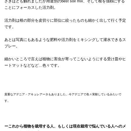
さきほども触れましたが用途別のbest soil mix、そして根を強靱にする
ことにフォーカスした活力剤。
活力剤は根の部分を皮切りに部位に絞ったものも細かく出して行く予定
です。
あとは写真にもあるような肥料や活力剤をミキシングして灌水できるス
プレー。
細かいところで言えば植物に害虫が寄ってこないようにする受け皿やヒ
ートマットなどなど…色々です。
貴重なアデニア・アキュレアータもありました、今アデニアで色々実験しているみたいで
す。
ーこれから植物を栽培する人、もしくは現在栽培で悩んでいる人へのメ