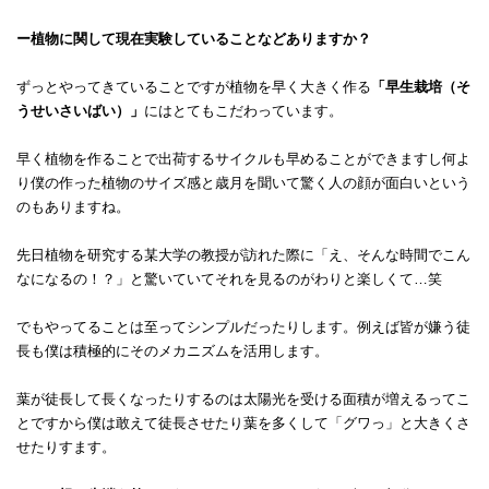
ー植物に関して現在実験していることなどありますか？
ずっとやってきていることですが植物を早く大きく作る
「早生栽培（そ
うせいさいばい）」
にはとてもこだわっています。
早く植物を作ることで出荷するサイクルも早めることができますし何よ
り僕の作った植物のサイズ感と歳月を聞いて驚く人の顔が面白いという
のもありますね。
先日植物を研究する某大学の教授が訪れた際に「え、そんな時間でこん
なになるの！？」と驚いていてそれを見るのがわりと楽しくて…笑
でもやってることは至ってシンプルだったりします。例えば皆が嫌う徒
長も僕は積極的にそのメカニズムを活用します。
葉が徒長して長くなったりするのは太陽光を受ける面積が増えるってこ
とですから僕は敢えて徒長させたり葉を多くして「グワっ」と大きくさ
せたりすます。