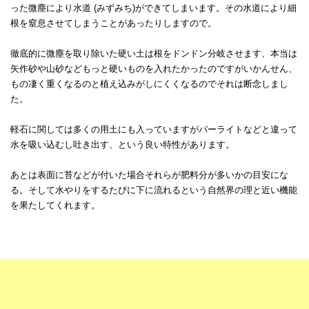
った微塵により水道 (みずみち)ができてしまいます。その水道により細
根を窒息させてしまうことがあったりしますので。
徹底的に微塵を取り除いた硬い土は根をドンドン分岐させます、本当は
矢作砂や山砂などもっと硬いものを入れたかったのですがいかんせん、
もの凄く重くなるのと植え込みがしにくくなるのでそれは断念しまし
た。
軽石に関しては多くの用土にも入っていますがパーライトなどと違って
水を吸い込むし吐き出す、という良い特性があります。
あとは表面に苔などが付いた場合それらが肥料分が多いかの目安にな
る。そして水やりをするたびに下に流れるという自然界の理と近い機能
を果たしてくれます。